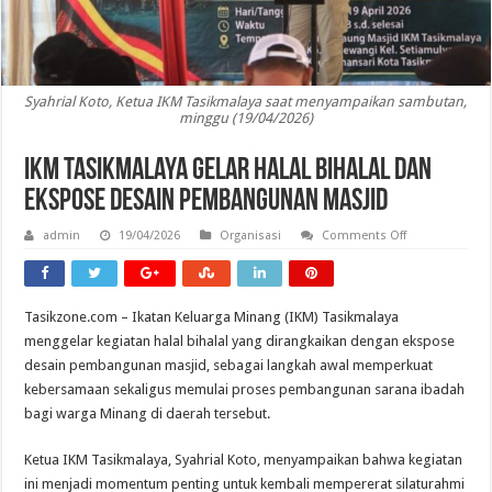
Syahrial Koto, Ketua IKM Tasikmalaya saat menyampaikan sambutan,
minggu (19/04/2026)
IKM Tasikmalaya Gelar Halal Bihalal dan
Ekspose Desain Pembangunan Masjid
on
admin
19/04/2026
Organisasi
Comments Off
IKM
Tasikmalaya
Gelar
Halal
Bihalal
Tasikzone.com – Ikatan Keluarga Minang (IKM) Tasikmalaya
dan
Ekspose
menggelar kegiatan halal bihalal yang dirangkaikan dengan ekspose
Desain
Pembangunan
desain pembangunan masjid, sebagai langkah awal memperkuat
Masjid
kebersamaan sekaligus memulai proses pembangunan sarana ibadah
bagi warga Minang di daerah tersebut.
Ketua IKM Tasikmalaya, Syahrial Koto, menyampaikan bahwa kegiatan
ini menjadi momentum penting untuk kembali mempererat silaturahmi