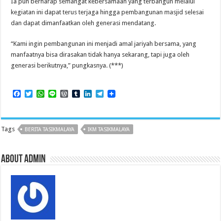
Ia pun berharap semangat kebersamaan yang terbangun melalui
kegiatan ini dapat terus terjaga hingga pembangunan masjid selesai
dan dapat dimanfaatkan oleh generasi mendatang.
“Kami ingin pembangunan ini menjadi amal jariyah bersama, yang
manfaatnya bisa dirasakan tidak hanya sekarang, tapi juga oleh
generasi berikutnya,” pungkasnya. (***)
F
T
W
L
W
T
L
T
a
w
h
i
o
u
i
e
c
i
a
n
r
m
n
l
e
t
t
e
d
b
k
e
b
t
s
P
l
e
g
Tags
BERITA TASIKMALAYA
IKM TASIKMALAYA
o
e
A
r
r
d
r
o
r
p
e
I
a
k
p
s
n
m
s
About admin