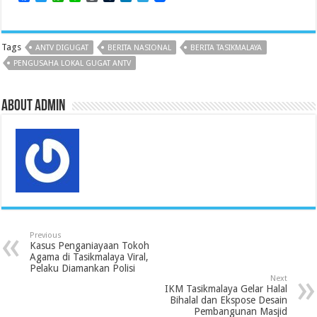
a
w
h
i
o
u
i
e
c
i
a
n
r
m
n
l
e
t
t
e
d
b
k
e
b
t
s
P
l
e
g
Tags
ANTV DIGUGAT
BERITA NASIONAL
BERITA TASIKMALAYA
o
e
A
r
r
d
r
o
r
p
e
I
a
PENGUSAHA LOKAL GUGAT ANTV
k
p
s
n
m
s
About admin
Previous
Kasus Penganiayaan Tokoh
Agama di Tasikmalaya Viral,
Pelaku Diamankan Polisi
Next
IKM Tasikmalaya Gelar Halal
Bihalal dan Ekspose Desain
Pembangunan Masjid