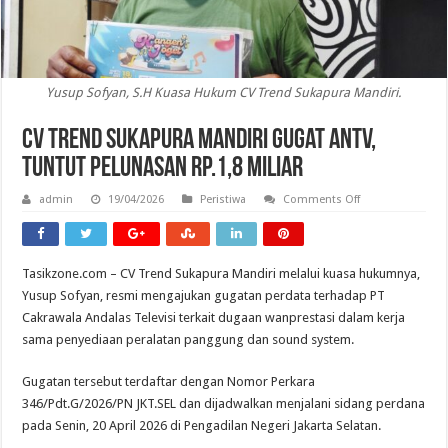
Yusup Sofyan, S.H Kuasa Hukum CV Trend Sukapura Mandiri.
CV Trend Sukapura Mandiri Gugat ANTV,
Tuntut Pelunasan Rp.1,8 Miliar
on
admin
19/04/2026
Peristiwa
Comments Off
CV
Trend
Sukapura
Mandiri
Gugat
Tasikzone.com – CV Trend Sukapura Mandiri melalui kuasa hukumnya,
ANTV,
Tuntut
Yusup Sofyan, resmi mengajukan gugatan perdata terhadap PT
Pelunasan
Rp.1,8
Cakrawala Andalas Televisi terkait dugaan wanprestasi dalam kerja
Miliar
sama penyediaan peralatan panggung dan sound system.
Gugatan tersebut terdaftar dengan Nomor Perkara
346/Pdt.G/2026/PN JKT.SEL dan dijadwalkan menjalani sidang perdana
pada Senin, 20 April 2026 di Pengadilan Negeri Jakarta Selatan.