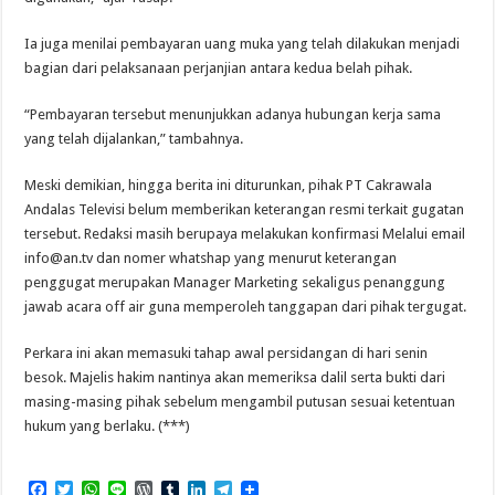
Ia juga menilai pembayaran uang muka yang telah dilakukan menjadi
bagian dari pelaksanaan perjanjian antara kedua belah pihak.
“Pembayaran tersebut menunjukkan adanya hubungan kerja sama
yang telah dijalankan,” tambahnya.
Meski demikian, hingga berita ini diturunkan, pihak PT Cakrawala
Andalas Televisi belum memberikan keterangan resmi terkait gugatan
tersebut. Redaksi masih berupaya melakukan konfirmasi Melalui email
info@an.tv
dan nomer whatshap yang menurut keterangan
penggugat merupakan Manager Marketing sekaligus penanggung
jawab acara off air guna memperoleh tanggapan dari pihak tergugat.
Perkara ini akan memasuki tahap awal persidangan di hari senin
besok. Majelis hakim nantinya akan memeriksa dalil serta bukti dari
masing-masing pihak sebelum mengambil putusan sesuai ketentuan
hukum yang berlaku. (***)
F
T
W
L
W
T
L
T