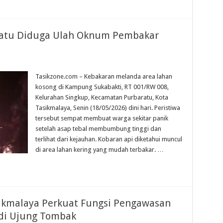
ratu Diduga Ulah Oknum Pembakar
n
ebakaran
ahan
Tasikzone.com – Kebakaran melanda area lahan
kosong di Kampung Sukabakti, RT 001/RW 008,
rbaratu
iduga
Kelurahan Singkup, Kecamatan Purbaratu, Kota
lah
Tasikmalaya, Senin (18/05/2026) dini hari. Peristiwa
knum
embakar
tersebut sempat membuat warga sekitar panik
imbah
in
setelah asap tebal membumbung tinggi dan
terlihat dari kejauhan. Kobaran api diketahui muncul
di area lahan kering yang mudah terbakar. …
ikmalaya Perkuat Fungsi Pengawasan
adi Ujung Tombak