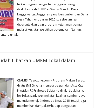
Wisata,
terkait dugaan pengalihan anggaran yang
Camat
dilakukan oleh BUMDes Wangi Mandiri Desa
Leuwisari
:
Linggawangi. Anggaran yang bersumber dari Dana
Harus
Melalui
Desa Tahun Anggaran 2025 itu sebelumnya
Musyawarah
diperuntukkan bagi program ketahanan pangan
Desa
melalui kegiatan pelatihan peternakan. Namun,
mentara untuk …
Sudah Libatkan UMKM Lokal dalam
G
adak
CIAMIS, Tasikzone.com – Program Makan Bergizi
Gratis (MBG) yang menjadi bagian dari Asta Cita
askan
ah
Presiden RI Prabowo Subianto dinilai tidak hanya
atkan
berfokus pada peningkatan kualitas sumber daya
KM
al
manusia menuju Indonesia Emas 2045, tetapi juga
am
gram
memberikan dampak terhadap penguatan