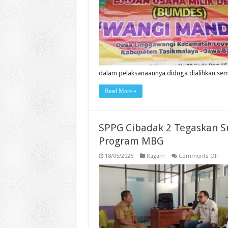
dalam pelaksanaannya diduga dialihkan se
Read More »
SPPG Cibadak 2 Tegaskan 
Program MBG
on
18/05/2026
Ragam
Comments Off
SPP
Cib
2
Teg
Sud
Lib
UM
Lok
dal
Pro