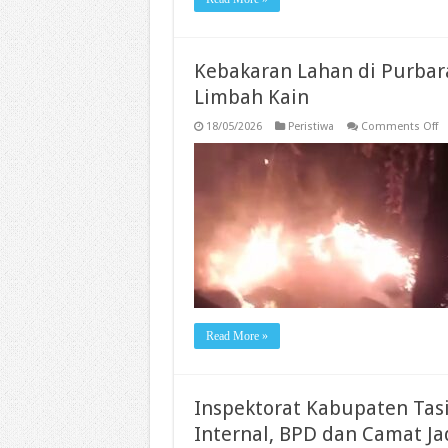
Kebakaran Lahan di Purba
Limbah Kain
o
18/05/2026
Peristiwa
Comments Off
K
L
di
Pu
D
U
O
P
L
Ka
Read More »
Inspektorat Kabupaten Tas
Internal, BPD dan Camat J