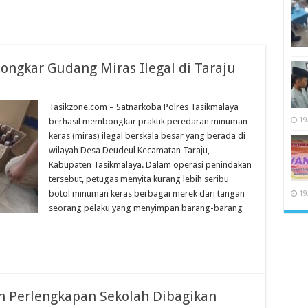
 Bongkar Gudang Miras Ilegal di Taraju
uan
ol
Tasikzone.com – Satnarkoba Polres Tasikmalaya
ta,
19
berhasil membongkar praktik peredaran minuman
si
gkar
keras (miras) ilegal berskala besar yang berada di
ang
wilayah Desa Deudeul Kecamatan Taraju,
as
al
Kabupaten Tasikmalaya. Dalam operasi penindakan
ju
tersebut, petugas menyita kurang lebih seribu
botol minuman keras berbagai merek dari tangan
19
seorang pelaku yang menyimpan barang-barang
 Perlengkapan Sekolah Dibagikan