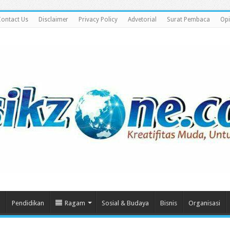
ontact Us
Disclaimer
Privacy Policy
Advetorial
Surat Pembaca
Opi
m
Pendidikan
Ragam
Sosial & Budaya
Bisnis
Organisasi