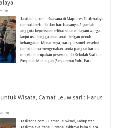
alaya
on
s Off
Ratusan
Paket
Tasikzone.com – Suasana di Mapolres Tasikmalaya
Sembako
tampak berbeda dari hari biasanya. Sejumlah
dan
Perlengkapan
anggota kepolisian terlihat sibuk melayani warga
Sekolah
lanjut usia hingga anak-anak dengan penuh
Dibagikan
Serdik
kehangatan. Menariknya, para personel tersebut
Sespimma
di
tampil tanpa mengenakan tanda pangkat karena
Tasikmalaya
mereka merupakan peserta didik Sekolah Staf dan
Pimpinan Menengah (Sespimma) Polri. Para
untuk Wisata, Camat Leuwisari : Harus
on
s Off
Pengalihan
Dana
Tasikzone.com – Camat Leuwisari, Kabupaten
Ketapang
Tasikmalaya, Yana Suryana, akhirnya buka suara
untuk