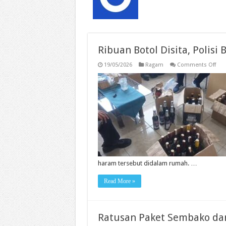
Ribuan Botol Disita, Polisi
on
19/05/2026
Ragam
Comments Off
Rib
Bot
Disi
Poli
Bon
Gud
Mir
Ileg
di
Tara
haram tersebut didalam rumah. …
Read More »
Ratusan Paket Sembako dan