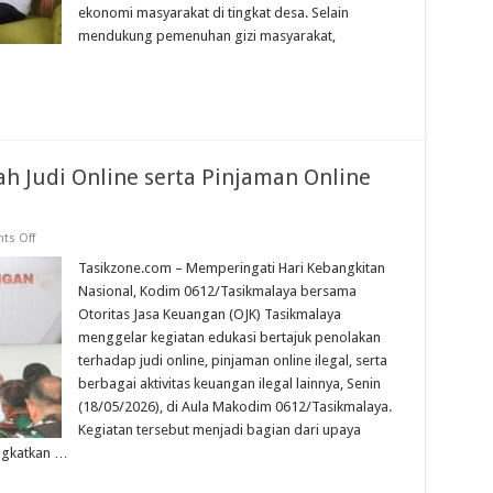
G
ekonomi masyarakat di tingkat desa. Selain
mendukung pemenuhan gizi masyarakat,
ah Judi Online serta Pinjaman Online
on
s Off
TNI
dan
Tasikzone.com – Memperingati Hari Kebangkitan
OJK
Nasional, Kodim 0612/Tasikmalaya bersama
Bersinergi
Cegah
Otoritas Jasa Keuangan (OJK) Tasikmalaya
Judi
menggelar kegiatan edukasi bertajuk penolakan
Online
serta
terhadap judi online, pinjaman online ilegal, serta
Pinjaman
Online
berbagai aktivitas keuangan ilegal lainnya, Senin
Ilegal
(18/05/2026), di Aula Makodim 0612/Tasikmalaya.
Kegiatan tersebut menjadi bagian dari upaya
ngkatkan …