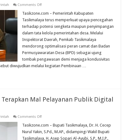
on
rintah
Comments Off
Inspektorat
Kabupaten
Tasikzone.com – Pemerintah Kabupaten
Tasikmalaya
Tasikmalaya terus memperkuat upaya pencegahan
Perkuat
Fungsi
terhadap potensi sengketa maupun penyimpangan
Pengawasan
dalam tata kelola pemerintahan desa. Melalui
Internal,
BPD
Inspektorat Daerah, Pemkab Tasikmalaya
dan
Camat
mendorong optimalisasi peran camat dan Badan
Jadi
Permusyawaratan Desa (BPD) sebagai ujung
Ujung
Tombak
tombak pengawasan demi menjaga kondusivitas
rsebut diwujudkan melalui kegiatan Pembinaan …
Terapkan Mal Pelayanan Publik Digital
on
rintah
Comments Off
Pemkab
Tasikmalaya
Tasikzone.com – Bupati Tasikmalaya, Dr. H. Cecep
Resmi
Nurul Yakin, S.Pd., M.AP., didampingi Wakil Bupati
Terapkan
Mal
Tasikmalaya, H. Asep Sopari Al-Ayubi, S.P., M.I.P.,