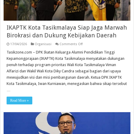
IKAPTK Kota Tasikmalaya Siap Jaga Marwah
Birokrasi dan Dukung Kebijakan Daerah
on
17/04/2026
Organisasi
Comments Off
IKAPTK
Kota
Tasikzone.com – DPK Ikatan Keluarga Alumni Pendidikan Tinggi
Tasikmalaya
Kepamongprajaan (IKAPTK) Kota Tasikmalaya menyatakan dukungan
Siap
Jaga
penuh terhadap program prioritas Wali Kota Tasikmalaya Viman
Marwah
Alfarizi dan Wakil Wali Kota Diky Candra sebagai bagian dari upaya
Birokrasi
dan
mewujudkan visi dan misi pembangunan daerah. Ketua DPK IKAPTK
Dukung
Kebijakan
Kota Tasikmalaya, Iwan Kurniawan, menegaskan bahwa sikap tersebut
Daerah
…
Read More »