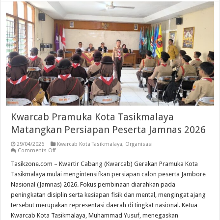
Kwarcab Pramuka Kota Tasikmalaya
Matangkan Persiapan Peserta Jamnas 2026
29/04/2026
Kwarcab Kota Tasikmalaya
,
Organisasi
on
Comments Off
Kwarcab
Pramuka
Tasikzone.com – Kwartir Cabang (Kwarcab) Gerakan Pramuka Kota
Kota
Tasikmalaya mulai mengintensifkan persiapan calon peserta Jambore
Tasikmalaya
Matangkan
Nasional (Jamnas) 2026. Fokus pembinaan diarahkan pada
Persiapan
peningkatan disiplin serta kesiapan fisik dan mental, mengingat ajang
Peserta
Jamnas
tersebut merupakan representasi daerah di tingkat nasional. Ketua
2026
Kwarcab Kota Tasikmalaya, Muhammad Yusuf, menegaskan