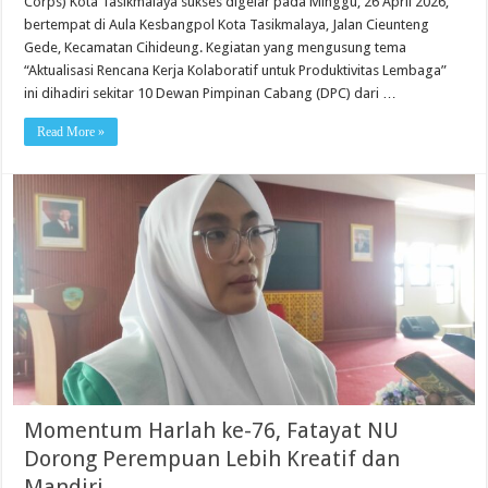
Corps) Kota Tasikmalaya sukses digelar pada Minggu, 26 April 2026,
Gelar
Rakerda,
bertempat di Aula Kesbangpol Kota Tasikmalaya, Jalan Cieunteng
Fokus
Gede, Kecamatan Cihideung. Kegiatan yang mengusung tema
pada
Program
“Aktualisasi Rencana Kerja Kolaboratif untuk Produktivitas Lembaga”
Sosial
dan
ini dihadiri sekitar 10 Dewan Pimpinan Cabang (DPC) dari …
Swasembada
Pangan
Read More »
Momentum Harlah ke-76, Fatayat NU
Dorong Perempuan Lebih Kreatif dan
Mandiri