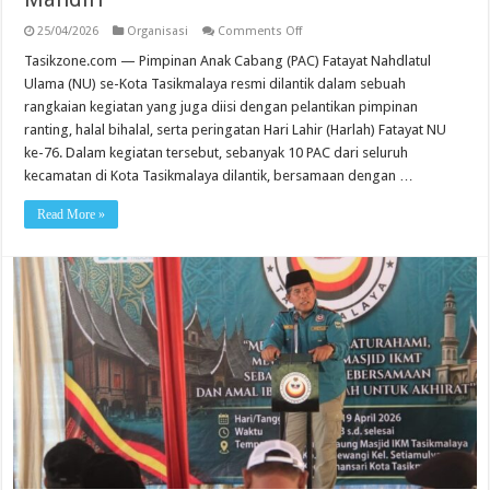
on
25/04/2026
Organisasi
Comments Off
Momentum
Harlah
Tasikzone.com — Pimpinan Anak Cabang (PAC) Fatayat Nahdlatul
ke-
Ulama (NU) se-Kota Tasikmalaya resmi dilantik dalam sebuah
76,
Fatayat
rangkaian kegiatan yang juga diisi dengan pelantikan pimpinan
NU
ranting, halal bihalal, serta peringatan Hari Lahir (Harlah) Fatayat NU
Dorong
Perempuan
ke-76. Dalam kegiatan tersebut, sebanyak 10 PAC dari seluruh
Lebih
Kreatif
kecamatan di Kota Tasikmalaya dilantik, bersamaan dengan …
dan
Mandiri
Read More »