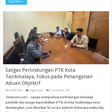
Read More »
Satgas Perlindungan PTK Kota
Tasikmalaya, Fokus pada Penanganan
Aduan Objektif
on
02/04/2026
Organisasi
Comments Off
Satgas
Perlindungan
Tasikzone.com— Upaya memperkuat perlindungan terhadap
PTK
pendidik dan tenaga kependidikan (PTK) di Kota Tasikmalaya terus
Kota
Tasikmalaya,
dimatangkan. Usai diberikan SK secara simbolis beberapa waktu lalu,
Fokus