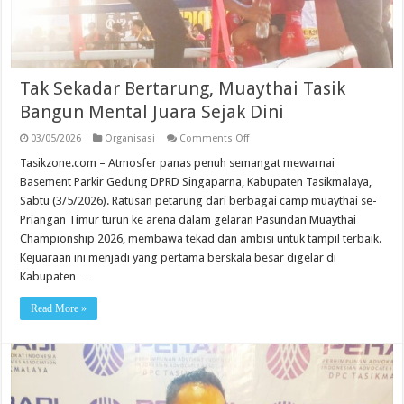
Tak Sekadar Bertarung, Muaythai Tasik
Bangun Mental Juara Sejak Dini
on
03/05/2026
Organisasi
Comments Off
Tak
Sekadar
Tasikzone.com – Atmosfer panas penuh semangat mewarnai
Bertarung,
Basement Parkir Gedung DPRD Singaparna, Kabupaten Tasikmalaya,
Muaythai
Tasik
Sabtu (3/5/2026). Ratusan petarung dari berbagai camp muaythai se-
Bangun
Priangan Timur turun ke arena dalam gelaran Pasundan Muaythai
Mental
Juara
Championship 2026, membawa tekad dan ambisi untuk tampil terbaik.
Sejak
Dini
Kejuaraan ini menjadi yang pertama berskala besar digelar di
Kabupaten …
Read More »