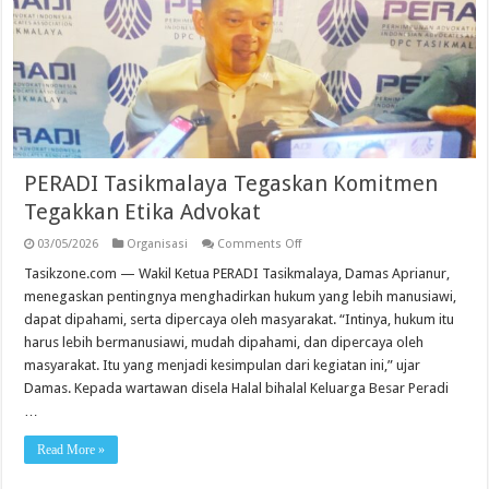
PERADI Tasikmalaya Tegaskan Komitmen
Tegakkan Etika Advokat
on
03/05/2026
Organisasi
Comments Off
PERADI
Tasikmalaya
Tasikzone.com — Wakil Ketua PERADI Tasikmalaya, Damas Aprianur,
Tegaskan
menegaskan pentingnya menghadirkan hukum yang lebih manusiawi,
Komitmen
Tegakkan
dapat dipahami, serta dipercaya oleh masyarakat. “Intinya, hukum itu
Etika
harus lebih bermanusiawi, mudah dipahami, dan dipercaya oleh
Advokat
masyarakat. Itu yang menjadi kesimpulan dari kegiatan ini,” ujar
Damas. Kepada wartawan disela Halal bihalal Keluarga Besar Peradi
…
Read More »