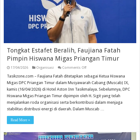
Tongkat Estafet Beralih, Faujiana Fatah
Pimpin Hiswana Migas Priangan Timur
on
17/04/2026
Organisasi
Comments Off
Tongkat
Estafet
Tasikzone.com – Faujiana Fatah ditetapkan sebagai Ketua Hiswana
Beralih,
Migas DPC Priangan Timur dalam Musyawarah Cabang (Muscab) IX,
Faujiana
Fatah
kamis (16/04/2026) di Hotel Aston Inn Tasikmalaya. Sebelumnya, DPC
Pimpin
Hiswana Migas Priangan Timur dipimpin oleh H. Sigit yang telah
Hiswana
Migas
menjalankan roda organisasi serta berkontribusi dalam menjaga
Priangan
Timur
stabilitas distribusi energi di daerah. Dalam Muscab …
Read More »