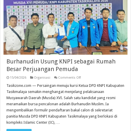
Burhanudin Usung KNPI sebagai Rumah
Besar Perjuangan Pemuda
on
15/04/2026
Organisasi
Comments Off
Burhanudin
Usung
Tasikzone.com — Persaingan menuju kursi Ketua DPD KNPI Kabupaten
KNPI
Tasikmalaya semakin menghangat menjelang pelaksanaan
sebagai
Rumah
Musyawarah Daerah (Musda) XVI. Salah satu kandidat yang resmi
Besar
meramaikan bursa pencalonan adalah Burhanudin Muslim. Ia
Perjuangan
Pemuda
mengembalikan formulir pendaftaran bakal calon di sekretariat
panitia Musda DPD KNPI Kabupaten Tasikmalaya yang berlokasi di
kompleks Islamic Center (IC), …