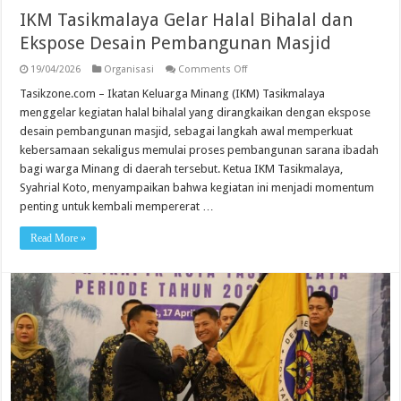
IKM Tasikmalaya Gelar Halal Bihalal dan
Ekspose Desain Pembangunan Masjid
on
19/04/2026
Organisasi
Comments Off
IKM
Tasikmalaya
Tasikzone.com – Ikatan Keluarga Minang (IKM) Tasikmalaya
Gelar
menggelar kegiatan halal bihalal yang dirangkaikan dengan ekspose
Halal
Bihalal
desain pembangunan masjid, sebagai langkah awal memperkuat
dan
kebersamaan sekaligus memulai proses pembangunan sarana ibadah
Ekspose
Desain
bagi warga Minang di daerah tersebut. Ketua IKM Tasikmalaya,
Pembangunan
Masjid
Syahrial Koto, menyampaikan bahwa kegiatan ini menjadi momentum
penting untuk kembali mempererat …
Read More »