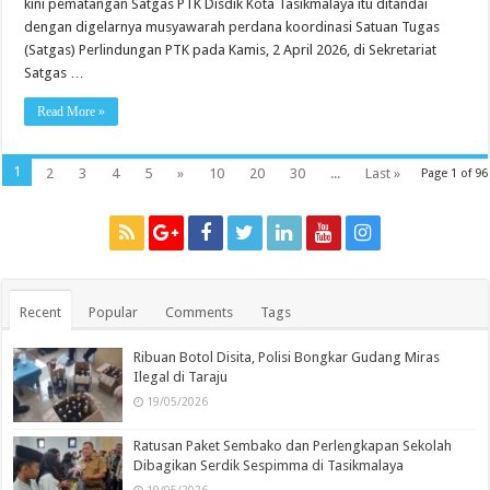
kini pematangan Satgas PTK Disdik Kota Tasikmalaya itu ditandai
pada
Penanganan
dengan digelarnya musyawarah perdana koordinasi Satuan Tugas
Aduan
Objektif
(Satgas) Perlindungan PTK pada Kamis, 2 April 2026, di Sekretariat
Satgas …
Read More »
1
2
3
4
5
»
10
20
30
...
Last »
Page 1 of 96
Recent
Popular
Comments
Tags
Ribuan Botol Disita, Polisi Bongkar Gudang Miras
Ilegal di Taraju
19/05/2026
Ratusan Paket Sembako dan Perlengkapan Sekolah
Dibagikan Serdik Sespimma di Tasikmalaya