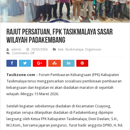
Rajut Persatuan, FPK Tasikmalaya Sasar
Wilayah Padakembang
admin
20/03/2026
Kab. Tasikmalaya
,
Organisasi
on
Comments Off
Rajut
Persatuan,
FPK
Tasikmalaya
Sasar
Tasikzone.com
– Forum Pembauran Kebangsaan (FPK) Kabupaten
Wilayah
Padakembang
Tasikmalaya terus menggencarkan sosialisasi pembinaan pembauran
kebangsaan dan kegiatan ini akan diadakan maraton di sejumlah
wilayah. Minggu 15 Maret 2026.
Setelah kegiatan sebelumnya diadakan di Kecamatan Cisayong,
Kegiatan serupa dilanjutkan diadakan di Padakembang dipimpin
langsung oleh Ketua FPK Kabupaten Tasikmalaya, Deni Daelani, S.H.,
M.I.Kom., bersama jajaran pengurus. Turut hadir anggota DPRD, H. Rd.