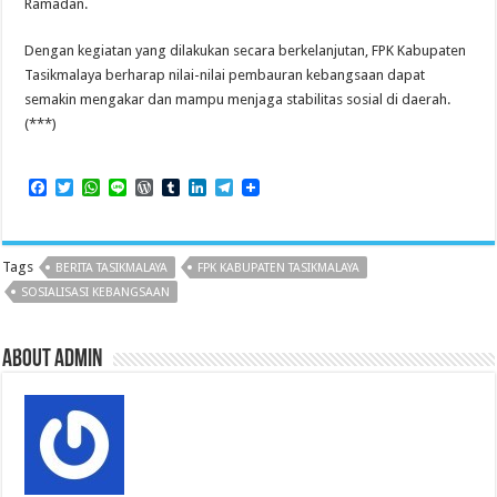
Ramadan.
Dengan kegiatan yang dilakukan secara berkelanjutan, FPK Kabupaten
Tasikmalaya berharap nilai-nilai pembauran kebangsaan dapat
semakin mengakar dan mampu menjaga stabilitas sosial di daerah.
(***)
F
T
W
L
W
T
L
T
a
w
h
i
o
u
i
e
c
i
a
n
r
m
n
l
e
t
t
e
d
b
k
e
b
t
s
P
l
e
g
Tags
BERITA TASIKMALAYA
FPK KABUPATEN TASIKMALAYA
o
e
A
r
r
d
r
o
r
p
e
I
a
SOSIALISASI KEBANGSAAN
k
p
s
n
m
s
About admin