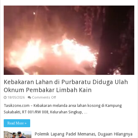
Kebakaran Lahan di Purbaratu Diduga Ulah
Oknum Pembakar Limbah Kain
on
18/05/2026
Comments Off
Kebakaran
Lahan
Tasikzone.com – Kebakaran melanda area lahan kosong di Kampung
di
Sukabakti, RT 001/RW 008, Kelurahan Singkup, …
Purbaratu
Diduga
Ulah
Read More »
Oknum
Pembakar
Limbah
Polemik Lapang Padel Memanas, Dugaan Hilangnya
Kain