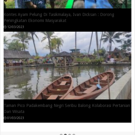
Kepala Disporabudpar Kota Tasikmalaya Lirik Wisata Agro Berpotensi
Bisa Dikembangkan
16/02/2023
Penataan Situ Gede Akan Memberikan Dampak Kemajuan Ekonomi
Di Kota Tasikmalaya
14/01/2023