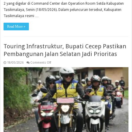
2 yang digelar di Command Center dan Operation Room Setda Kabupaten
Tasikmalaya, Senin (18/05/2026). Dalam peluncuran tersebut, Kabupaten
Tasikmalaya resmi …
Read More »
Touring Infrastruktur, Bupati Cecep Pastikan
Pembangunan Jalan Selatan Jadi Prioritas
on
18/05/2026
Comments Off
Touring
Infrastruktur,
Bupati
Cecep
Pastikan
Pembangunan
Jalan
Selatan
Jadi
Prioritas