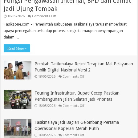
Fungsi Pengawasan Internal, BPD dan Camat
Jadi Ujung Tombak
on
18/05/2026
Comments Off
Inspektorat
Kabupaten
Tasikzone.com – Pemerintah Kabupaten Tasikmalaya terus memperkuat
Tasikmalaya
upaya pencegahan terhadap potensi sengketa maupun penyimpangan
Perkuat
Fungsi
dalam …
Pengawasan
Internal,
BPD
Read More »
dan
Camat
Jadi
Pemkab Tasikmalaya Resmi Terapkan Mal Pelayanan
Ujung
Tombak
Publik Digital Nasional Versi 2
on
18/05/2026
Comments Off
Pemkab
Tasikmalaya
Resmi
Terapkan
Touring Infrastruktur, Bupati Cecep Pastikan
Mal
Pelayanan
Pembangunan Jalan Selatan Jadi Prioritas
Publik
on
Digital
18/05/2026
Comments Off
Touring
Nasional
Infrastruktur,
Versi
Bupati
2
Cecep
Tasikmalaya Jadi Bagian Gelombang Pertama
Pastikan
Pembangunan
Operasional Koperasi Merah Putih
Jalan
on
Selatan
16/05/2026
Comments Off