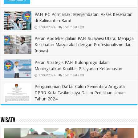
Read More »
Menjaga
Kesehatan
Masyarakat
PAFI PC Pontianak: Menjembatani Akses Kesehatan
dengan
Profesionalisme
di Kalimantan Barat
dan
Inovasi
on
17/09/2024
Comments Off
PAFI
PC
Peran Apoteker dalam PAFI Sulawesi Utara: Menjaga
Pontianak:
Menjembatani
Kesehatan Masyarakat dengan Profesionalisme dan
Akses
Kesehatan
Inovasi
di
Kalimantan
on
17/09/2024
Comments Off
Barat
Peran
Peran Strategis PAFI Kulonprogo dalam
Apoteker
Meningkatkan Kualitas Pelayanan Kefarmasian
dalam
PAFI
on
17/09/2024
Comments Off
Sulawesi
Peran
Utara:
Strategis
Menjaga
Pengumuman Daftar Calon Sementara Anggota
PAFI
Kesehatan
Kulonprogo
Masyarakat
DPRD Kota Tasikmalaya Dalam Pemilihan Umum
dalam
dengan
Meningkatkan
Profesionalisme
Tahun 2024
Kualitas
dan
Pelayanan
Inovasi
on
23/08/2023
Comments Off
Kefarmasian
Pengumuman
Daftar
Calon
Wisata
Sementara
Anggota
DPRD
Kota
Tasikmalaya