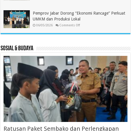
Tasikmalaya
Jadi
Jadi
Prioritas
Bagian
Gelombang
Pemprov Jabar Dorong “Ekonomi Rancage” Perkuat
Pertama
Operasional
UMKM dan Produksi Lokal
Koperasi
on
Merah
06/05/2026
Comments Off
Pemprov
Putih
Jabar
Dorong
“Ekonomi
Rancage”
Perkuat
Sosial & Budaya
UMKM
dan
Produksi
Lokal
Ratusan Paket Sembako dan Perlengkapan