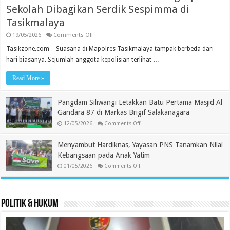
Sekolah Dibagikan Serdik Sespimma di
Tasikmalaya
on
19/05/2026
Comments Off
Ratusan
Paket
Tasikzone.com – Suasana di Mapolres Tasikmalaya tampak berbeda dari
Sembako
hari biasanya. Sejumlah anggota kepolisian terlihat …
dan
Perlengkapan
Sekolah
Read More »
Dibagikan
Serdik
Sespimma
Pangdam Siliwangi Letakkan Batu Pertama Masjid Al
di
Tasikmalaya
Gandara 87 di Markas Brigif Salakanagara
on
12/05/2026
Comments Off
Pangdam
Siliwangi
Letakkan
Menyambut Hardiknas, Yayasan PNS Tanamkan Nilai
Batu
Pertama
Kebangsaan pada Anak Yatim
Masjid
on
Al
01/05/2026
Comments Off
Menyambut
Gandara
Hardiknas,
87
Yayasan
di
PNS
Markas
Tanamkan
Brigif
Politik & Hukum
Nilai
Salakanagara
Kebangsaan
pada
Anak
Yatim