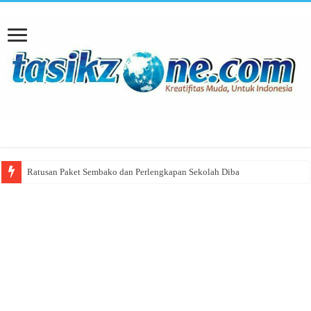
Ratusan Paket Sembako dan Perlengkapan Sekolah Dibagikan Serdik Sespimma 