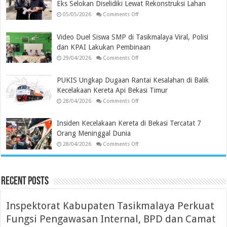
Eks Selokan Diselidiki Lewat Rekonstruksi Lahan
on
05/05/2026
Comments Off
Polemik
Lapang
Padel
Video Duel Siswa SMP di Tasikmalaya Viral, Polisi
Memanas,
Dugaan
dan KPAI Lakukan Pembinaan
Hilangnya
Eks
on
29/04/2026
Comments Off
Selokan
Video
Diselidiki
Duel
Lewat
Siswa
PUKIS Ungkap Dugaan Rantai Kesalahan di Balik
Rekonstruksi
SMP
Lahan
di
Kecelakaan Kereta Api Bekasi Timur
Tasikmalaya
Viral,
on
28/04/2026
Comments Off
Polisi
PUKIS
dan
Ungkap
KPAI
Dugaan
Insiden Kecelakaan Kereta di Bekasi Tercatat 7
Lakukan
Rantai
Pembinaan
Kesalahan
Orang Meninggal Dunia
di
Balik
on
28/04/2026
Comments Off
Kecelakaan
Insiden
Kereta
Kecelakaan
Api
Kereta
Bekasi
di
Timur
Bekasi
Recent Posts
Tercatat
7
Orang
Meninggal
Inspektorat Kabupaten Tasikmalaya Perkuat
Dunia
Fungsi Pengawasan Internal, BPD dan Camat