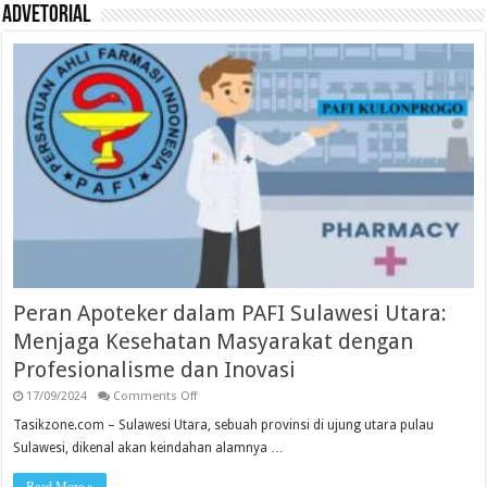
Polisi
Advetorial
Peran Apoteker dalam PAFI Sulawesi Utara:
Menjaga Kesehatan Masyarakat dengan
Profesionalisme dan Inovasi
on
17/09/2024
Comments Off
Peran
Apoteker
Tasikzone.com – Sulawesi Utara, sebuah provinsi di ujung utara pulau
dalam
Sulawesi, dikenal akan keindahan alamnya …
PAFI
Sulawesi
Utara: