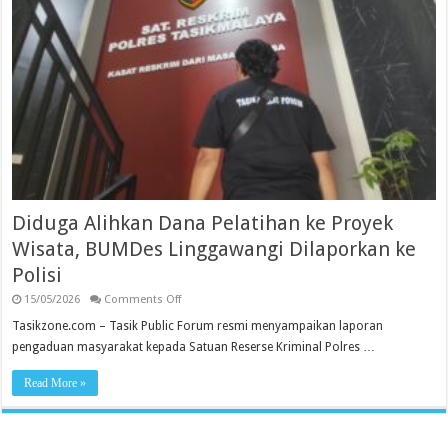
Diduga Alihkan Dana Pelatihan ke Proyek
Wisata, BUMDes Linggawangi Dilaporkan ke
Polisi
on
15/05/2026
Comments Off
Diduga
Alihkan
Tasikzone.com – Tasik Public Forum resmi menyampaikan laporan
Dana
pengaduan masyarakat kepada Satuan Reserse Kriminal Polres …
Pelatihan
ke
Proyek
Read More »
Wisata,
BUMDes
Linggawangi
Dilaporkan
ke