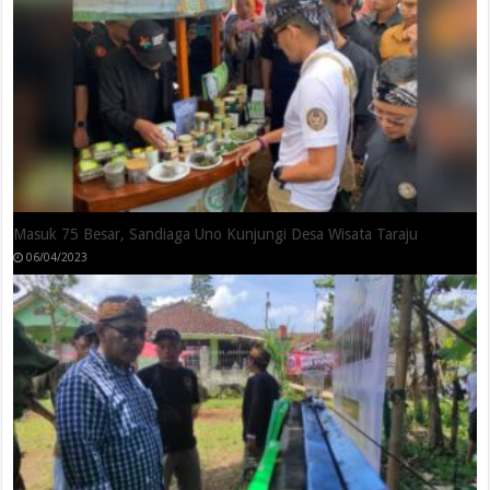
Dalam
Pemilihan
Umum
Tahun
2024
Wisata Petik Melon Agro Digital Tasikmalaya, Motivasi Petani Untuk
Lebih Sejahtera
16/02/2023