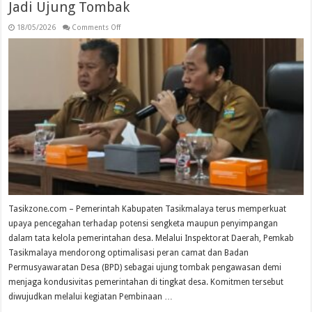
Jadi Ujung Tombak
on
18/05/2026
Comments Off
Inspektorat
Kabupaten
Tasikmalaya
Perkuat
Fungsi
Pengawasan
Internal,
BPD
dan
Camat
Jadi
Ujung
Tombak
Tasikzone.com – Pemerintah Kabupaten Tasikmalaya terus memperkuat
upaya pencegahan terhadap potensi sengketa maupun penyimpangan
dalam tata kelola pemerintahan desa. Melalui Inspektorat Daerah, Pemkab
Tasikmalaya mendorong optimalisasi peran camat dan Badan
Permusyawaratan Desa (BPD) sebagai ujung tombak pengawasan demi
menjaga kondusivitas pemerintahan di tingkat desa. Komitmen tersebut
diwujudkan melalui kegiatan Pembinaan …