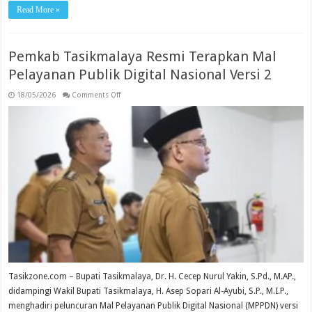
Read More »
Pemkab Tasikmalaya Resmi Terapkan Mal
Pelayanan Publik Digital Nasional Versi 2
on
18/05/2026
Comments Off
Pemkab
Tasikmalaya
Resmi
Terapkan
Mal
Pelayanan
Publik
Digital
Nasional
Versi
2
Tasikzone.com – Bupati Tasikmalaya, Dr. H. Cecep Nurul Yakin, S.Pd., M.AP.,
didampingi Wakil Bupati Tasikmalaya, H. Asep Sopari Al-Ayubi, S.P., M.I.P.,
menghadiri peluncuran Mal Pelayanan Publik Digital Nasional (MPPDN) versi