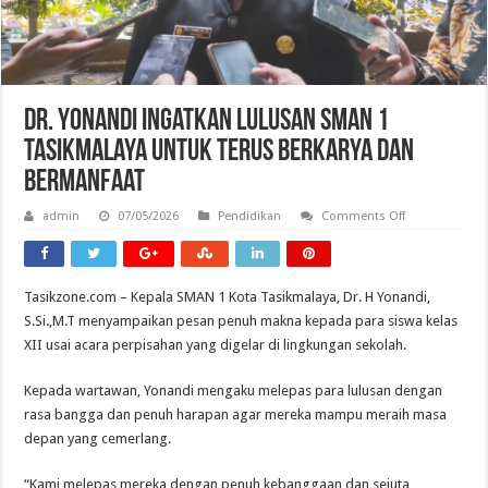
Dr. Yonandi Ingatkan Lulusan SMAN 1
Tasikmalaya untuk Terus Berkarya dan
Bermanfaat
on
admin
07/05/2026
Pendidikan
Comments Off
Dr.
Yonandi
Ingatkan
Lulusan
SMAN
Tasikzone.com – Kepala SMAN 1 Kota Tasikmalaya, Dr. H Yonandi,
1
Tasikmalaya
S.Si.,M.T menyampaikan pesan penuh makna kepada para siswa kelas
untuk
Terus
XII usai acara perpisahan yang digelar di lingkungan sekolah.
Berkarya
dan
Bermanfaat
Kepada wartawan, Yonandi mengaku melepas para lulusan dengan
rasa bangga dan penuh harapan agar mereka mampu meraih masa
depan yang cemerlang.
“Kami melepas mereka dengan penuh kebanggaan dan sejuta