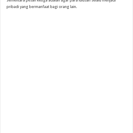
Sementara pesan ketiga adalah agar para lulusan selalu menjadi
pribadi yang bermanfaat bagi orang lain.