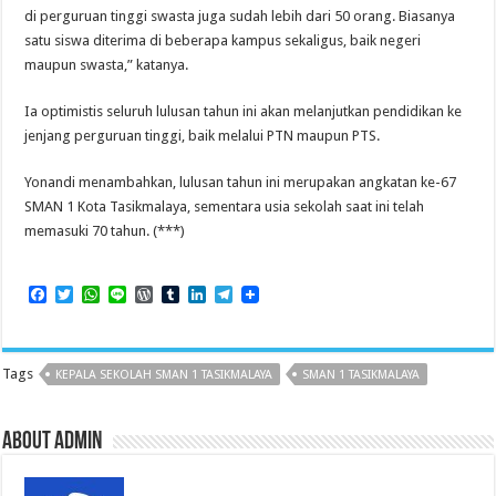
di perguruan tinggi swasta juga sudah lebih dari 50 orang. Biasanya
satu siswa diterima di beberapa kampus sekaligus, baik negeri
maupun swasta,” katanya.
Ia optimistis seluruh lulusan tahun ini akan melanjutkan pendidikan ke
jenjang perguruan tinggi, baik melalui PTN maupun PTS.
Yonandi menambahkan, lulusan tahun ini merupakan angkatan ke-67
SMAN 1 Kota Tasikmalaya, sementara usia sekolah saat ini telah
memasuki 70 tahun. (***)
F
T
W
L
W
T
L
T
a
w
h
i
o
u
i
e
c
i
a
n
r
m
n
l
e
t
t
e
d
b
k
e
b
t
s
P
l
e
g
Tags
KEPALA SEKOLAH SMAN 1 TASIKMALAYA
SMAN 1 TASIKMALAYA
o
e
A
r
r
d
r
o
r
p
e
I
a
k
p
s
n
m
s
About admin