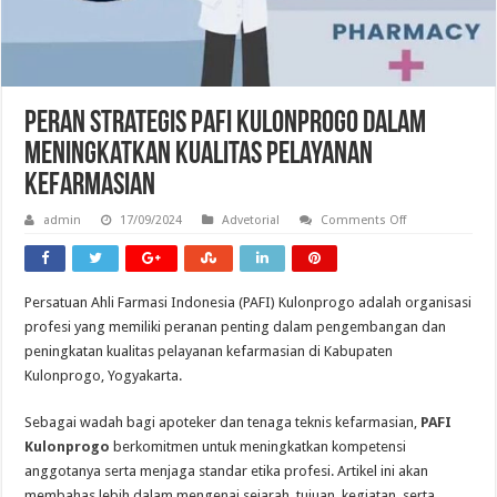
Peran Strategis PAFI Kulonprogo dalam
Meningkatkan Kualitas Pelayanan
Kefarmasian
on
admin
17/09/2024
Advetorial
Comments Off
Peran
Strategis
PAFI
Kulonprogo
dalam
Persatuan Ahli Farmasi Indonesia (PAFI) Kulonprogo adalah organisasi
Meningkatkan
Kualitas
profesi yang memiliki peranan penting dalam pengembangan dan
Pelayanan
Kefarmasian
peningkatan kualitas pelayanan kefarmasian di Kabupaten
Kulonprogo, Yogyakarta.
Sebagai wadah bagi apoteker dan tenaga teknis kefarmasian,
PAFI
Kulonprogo
berkomitmen untuk meningkatkan kompetensi
anggotanya serta menjaga standar etika profesi. Artikel ini akan
membahas lebih dalam mengenai sejarah, tujuan, kegiatan, serta