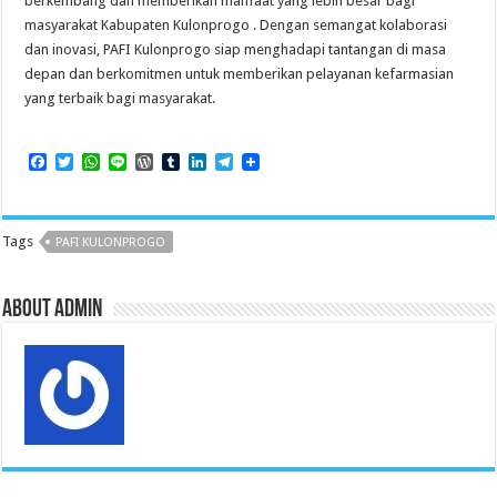
berkembang dan memberikan manfaat yang lebih besar bagi
masyarakat Kabupaten Kulonprogo . Dengan semangat kolaborasi
dan inovasi, PAFI Kulonprogo siap menghadapi tantangan di masa
depan dan berkomitmen untuk memberikan pelayanan kefarmasian
yang terbaik bagi masyarakat.
F
T
W
L
W
T
L
T
a
w
h
i
o
u
i
e
c
i
a
n
r
m
n
l
e
t
t
e
d
b
k
e
b
t
s
P
l
e
g
Tags
PAFI KULONPROGO
o
e
A
r
r
d
r
o
r
p
e
I
a
k
p
s
n
m
s
About admin