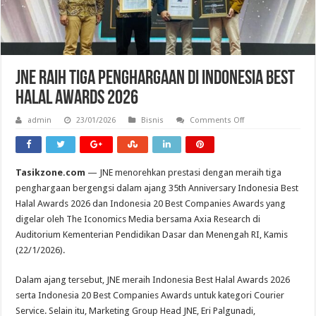
JNE Raih Tiga Penghargaan di Indonesia Best
Halal Awards 2026
on
admin
23/01/2026
Bisnis
Comments Off
JNE
Raih
Tiga
Penghargaan
di
Tasikzone.com
— JNE menorehkan prestasi dengan meraih tiga
Indonesia
Best
penghargaan bergengsi dalam ajang 35th Anniversary Indonesia Best
Halal
Awards
Halal Awards 2026 dan Indonesia 20 Best Companies Awards yang
2026
digelar oleh The Iconomics Media bersama Axia Research di
Auditorium Kementerian Pendidikan Dasar dan Menengah RI, Kamis
(22/1/2026).
Dalam ajang tersebut, JNE meraih Indonesia Best Halal Awards 2026
serta Indonesia 20 Best Companies Awards untuk kategori Courier
Service. Selain itu, Marketing Group Head JNE, Eri Palgunadi,