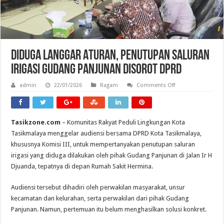
Diduga Langgar Aturan, Penutupan Saluran
Irigasi Gudang Panjunan Disorot DPRD
on
admin
22/01/2026
Ragam
Comments Off
Diduga
Langgar
Aturan,
Penutupan
Saluran
Tasikzone.com
– Komunitas Rakyat Peduli Lingkungan Kota
Irigasi
Gudang
Tasikmalaya menggelar audiensi bersama DPRD Kota Tasikmalaya,
Panjunan
Disorot
khususnya Komisi III, untuk mempertanyakan penutupan saluran
DPRD
irigasi yang diduga dilakukan oleh pihak Gudang Panjunan di Jalan Ir H
Djuanda, tepatnya di depan Rumah Sakit Hermina.
Audiensi tersebut dihadiri oleh perwakilan masyarakat, unsur
kecamatan dan kelurahan, serta perwakilan dari pihak Gudang
Panjunan. Namun, pertemuan itu belum menghasilkan solusi konkret.