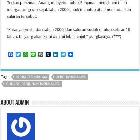
Terkait perizinan, Anang menyebut pihak Panjunan mengklaim telah
mengantongi izin sejak tahun 2000 untuk menutup atau memindahkan
saluran tersebut.
“Katanya izin itu dari tahun 2000, dan saluran sudah ditutup sekitar 16
tahun. Ini yang akan kami dalami lebih lanjut,” pungkasnya. (***)
F
T
W
L
W
T
L
T
a
w
h
i
o
u
i
e
c
i
a
n
r
m
n
l
e
t
t
e
d
b
k
e
b
t
s
P
l
e
g
Tags
BERITA TASIKMALAYA
DPRD TASIKMALAYA
o
e
A
r
r
d
r
o
r
p
e
I
a
GUDANG PANJUNAN TASIKMALAYA
k
p
s
n
m
s
About admin