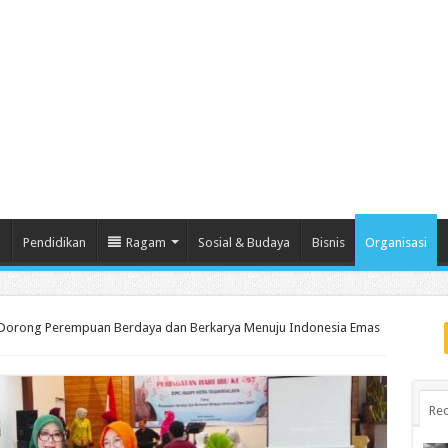
m
Pendidikan
Ragam
Sosial & Budaya
Bisnis
Organisasi
 Dorong Perempuan Berdaya dan Berkarya Menuju Indonesia Emas
Rec