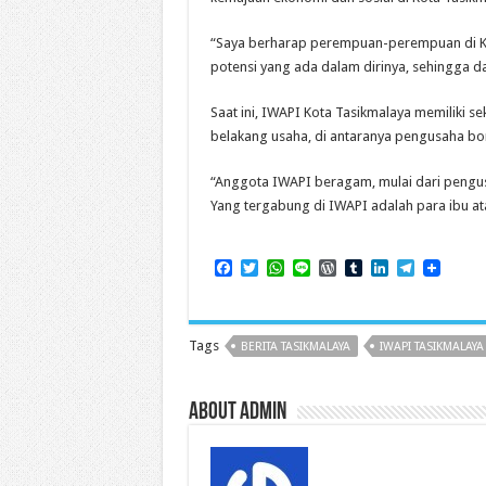
“Saya berharap perempuan-perempuan di 
potensi yang ada dalam dirinya, sehingga da
Saat ini, IWAPI Kota Tasikmalaya memiliki se
belakang usaha, di antaranya pengusaha bor
“Anggota IWAPI beragam, mulai dari pengusa
Yang tergabung di IWAPI adalah para ibu at
F
T
W
L
W
T
L
T
a
w
h
i
o
u
i
e
c
i
a
n
r
m
n
l
e
t
t
e
d
b
k
e
b
t
s
P
l
e
g
Tags
BERITA TASIKMALAYA
IWAPI TASIKMALAYA
o
e
A
r
r
d
r
o
r
p
e
I
a
k
p
s
n
m
s
About admin