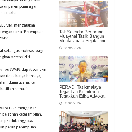
Berkarya
Menuju
yaan perempuan agar
Indonesia
nia usaha.
Emas
2045
, SE., MM, mengatakan
Tak Sekadar Bertarung,
as dengan tema “Perempuan
Muaythai Tasik Bangun
2045”.
Mental Juara Sejak Dini
03/05/2026
t sekaligus motivasi bagi
kan potensi diri.
bu-ibu IWAPI dapat semakin
uan tidak hanya berdaya,
alam dunia usaha. Ke
PERADI Tasikmalaya
ihasilkan semakin
Tegaskan Komitmen
Tegakkan Etika Advokat
03/05/2026
ecara rutin menggelar
 pelatihan keterampilan,
an produk anggota.
kuat peran perempuan