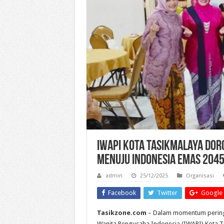
IWAPI Kota Tasikmalaya Do
Menuju Indonesia Emas 204
admin
25/12/2025
Organisasi
Facebook
Twitter
Google 
Tasikzone.com
– Dalam momentum peringa
Wanita Pengusaha Indonesia (IWAPI) Kota 