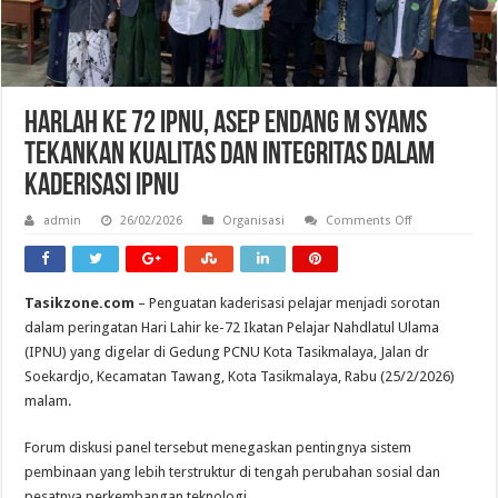
Harlah Ke 72 IPNU, Asep Endang M Syams
Tekankan Kualitas dan Integritas dalam
Kaderisasi IPNU
on
admin
26/02/2026
Organisasi
Comments Off
Harlah
Ke
72
IPNU,
Asep
Tasikzone.com
– Penguatan kaderisasi pelajar menjadi sorotan
Endang
M
dalam peringatan Hari Lahir ke-72 Ikatan Pelajar Nahdlatul Ulama
Syams
Tekankan
(IPNU) yang digelar di Gedung PCNU Kota Tasikmalaya, Jalan dr
Kualitas
Soekardjo, Kecamatan Tawang, Kota Tasikmalaya, Rabu (25/2/2026)
dan
Integritas
malam.
dalam
Kaderisasi
IPNU
Forum diskusi panel tersebut menegaskan pentingnya sistem
pembinaan yang lebih terstruktur di tengah perubahan sosial dan
pesatnya perkembangan teknologi.