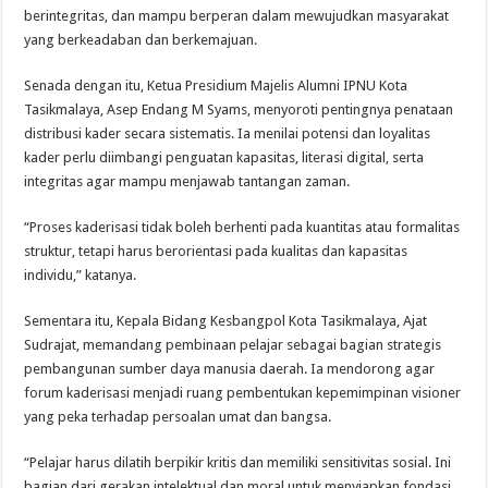
berintegritas, dan mampu berperan dalam mewujudkan masyarakat
yang berkeadaban dan berkemajuan.
Senada dengan itu, Ketua Presidium Majelis Alumni IPNU Kota
Tasikmalaya, Asep Endang M Syams, menyoroti pentingnya penataan
distribusi kader secara sistematis. Ia menilai potensi dan loyalitas
kader perlu diimbangi penguatan kapasitas, literasi digital, serta
integritas agar mampu menjawab tantangan zaman.
“Proses kaderisasi tidak boleh berhenti pada kuantitas atau formalitas
struktur, tetapi harus berorientasi pada kualitas dan kapasitas
individu,” katanya.
Sementara itu, Kepala Bidang Kesbangpol Kota Tasikmalaya, Ajat
Sudrajat, memandang pembinaan pelajar sebagai bagian strategis
pembangunan sumber daya manusia daerah. Ia mendorong agar
forum kaderisasi menjadi ruang pembentukan kepemimpinan visioner
yang peka terhadap persoalan umat dan bangsa.
“Pelajar harus dilatih berpikir kritis dan memiliki sensitivitas sosial. Ini
bagian dari gerakan intelektual dan moral untuk menyiapkan fondasi