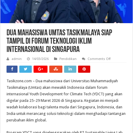
Dua Mahasiswa Umtas Tasikmalaya Siap
Tampil di Forum Teknologi Iklim
Internasional di Singapura
on
admin
14/03/2026
Pendidikan
Comments Off
Dua
Mahasiswa
Umtas
Tasikmalaya
Siap
Tasikzone.com – Dua mahasiswa dari Universitas Muhammadiyah
Tampil
di
Tasikmalaya (Umtas) akan mewakili Indonesia dalam forum
Forum
Teknologi
internasional Youth Development for Climate Tech (YDCT) yang akan
Iklim
digelar pada 25–29 Maret 2026 di Singapura. Kegiatan ini menjadi
Internasional
di
wadah kolaborasi bagi talenta muda dari Singapura, Indonesia, dan
Singapura
India untuk merancang solusi teknologi dalam menghadapi tantangan
perubahan iklim global.
Program YDCT yang diselenggarakan oleh PT Sustainable Living Lab