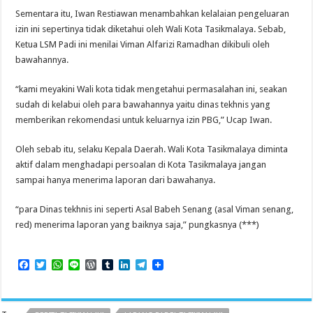
Sementara itu, Iwan Restiawan menambahkan kelalaian pengeluaran
izin ini sepertinya tidak diketahui oleh Wali Kota Tasikmalaya. Sebab,
Ketua LSM Padi ini menilai Viman Alfarizi Ramadhan dikibuli oleh
bawahannya.
“kami meyakini Wali kota tidak mengetahui permasalahan ini, seakan
sudah di kelabui oleh para bawahannya yaitu dinas tekhnis yang
memberikan rekomendasi untuk keluarnya izin PBG,” Ucap Iwan.
Oleh sebab itu, selaku Kepala Daerah. Wali Kota Tasikmalaya diminta
aktif dalam menghadapi persoalan di Kota Tasikmalaya jangan
sampai hanya menerima laporan dari bawahanya.
“para Dinas tekhnis ini seperti Asal Babeh Senang (asal Viman senang,
red) menerima laporan yang baiknya saja,” pungkasnya (***)
F
T
W
L
W
T
L
T
a
w
h
i
o
u
i
e
c
i
a
n
r
m
n
l
e
t
t
e
d
b
k
e
b
t
s
P
l
e
g