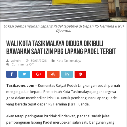
Lokasi pembangunan Lapang Padel tepatnya di Depan RS Hermina Jl Ir H
Djuanda,
Wali Kota Tasikmalaya Diduga Dikibuli
Bawahan saat Izin PBG Lapang Padel Terbit
admin
30/01/2026
Kota Tasikmalaya
on
Comments Off
Wali
Kota
Tasikmalaya
Diduga
Dikibuli
Tasikzone.com
– Komunitas Rakyat Peduli Lingkungan sudah pernah
Bawahan
saat
mengingatkan kepada Pemerintah Kota Tasikmalaya jangan tergesa-
Izin
PBG
gesa dalam memberikan izin PBG untuk pembangunan Lapang Padel
Lapang
yang berada tepat depan RS Hermina Jl Ir H Juanda.
Padel
Terbit
Akan tetapi peringatan itu tidak diindahkan, padahal sudah jelas
pembangunan lapang Padel merupakan salah satu bangunan yang