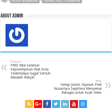
Tags
BERITA TASIKMALAYA
LAPANG PADEL TASIKMALAYA
o
e
A
r
r
d
r
o
r
p
e
I
a
k
p
s
n
m
s
About admin
Previous
PMII Nilai Setahun
Kepemimpinan Wali Kota
Tasikmalaya Gagal Sentuh
Masalah Rakyat
Next
Setiap Jumat, Yayasan Padi
Nusantara Sejahtera Menyemai
Bahagia untuk Anak Yatim