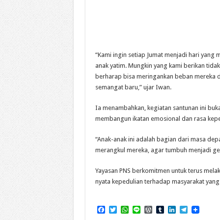
“Kami ingin setiap Jumat menjadi hari yan
anak yatim. Mungkin yang kami berikan tidak
berharap bisa meringankan beban mereka
semangat baru,” ujar Iwan.
Ia menambahkan, kegiatan santunan ini buk
membangun ikatan emosional dan rasa kepe
“Anak-anak ini adalah bagian dari masa dep
merangkul mereka, agar tumbuh menjadi gen
Yayasan PNS berkomitmen untuk terus melaks
nyata kepedulian terhadap masyarakat yan
F
T
W
L
W
T
L
T
a
w
h
i
o
u
i
e