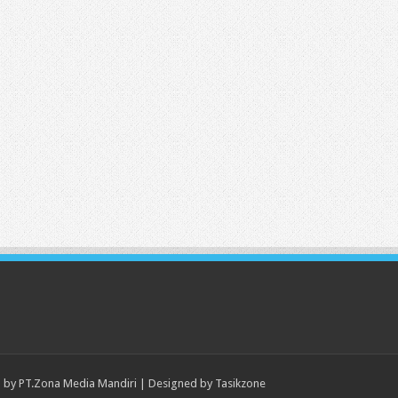
 by
PT.Zona Media Mandiri
| Designed by
Tasikzone