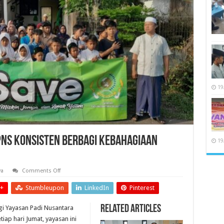
19
PNS Konsisten Berbagi Kebahagiaan
19
on
ya
Comments Off
Tak
Pernah
+
Stumbleupon
LinkedIn
Pinterest
Lelah,
Yayasan
PNS
Related Articles
gi Yayasan Padi Nusantara
Konsisten
Berbagi
iap hari Jumat, yayasan ini
Kebahagiaan