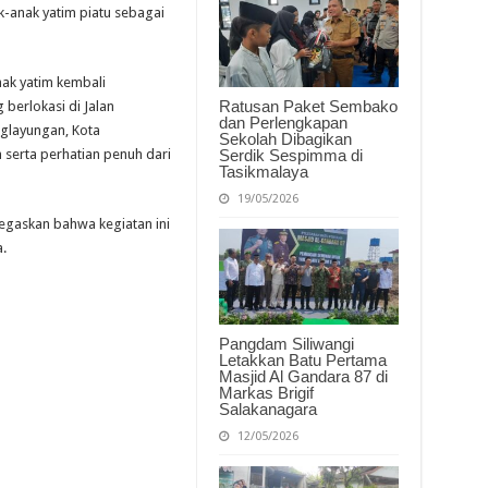
untuk
k-anak yatim piatu sebagai
Anak
Yatim
nak yatim kembali
Ratusan Paket Sembako
 berlokasi di Jalan
dan Perlengkapan
nglayungan, Kota
Sekolah Dibagikan
Serdik Sespimma di
serta perhatian penuh dari
Tasikmalaya
19/05/2026
egaskan bahwa kegiatan ini
.
Pangdam Siliwangi
Letakkan Batu Pertama
Masjid Al Gandara 87 di
Markas Brigif
Salakanagara
12/05/2026