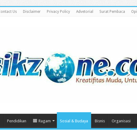
ontact Us
Disclaimer
Privacy Policy
Advetorial
Surat Pembaca
Opi
m
Pendidikan
Ragam
Sosial & Budaya
Bisnis
Organisasi