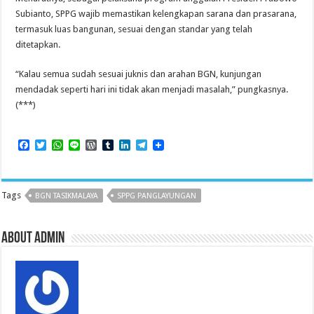
Subianto, SPPG wajib memastikan kelengkapan sarana dan prasarana,
termasuk luas bangunan, sesuai dengan standar yang telah
ditetapkan.
“Kalau semua sudah sesuai juknis dan arahan BGN, kunjungan
mendadak seperti hari ini tidak akan menjadi masalah,” pungkasnya.
(***)
F
T
W
L
W
T
L
T
a
w
h
i
o
u
i
e
c
i
a
n
r
m
n
l
e
t
t
e
d
b
k
e
b
t
s
P
l
e
g
Tags
BGN TASIKMALAYA
SPPG PANGLAYUNGAN
o
e
A
r
r
d
r
o
r
p
e
I
a
k
p
s
n
m
s
About admin