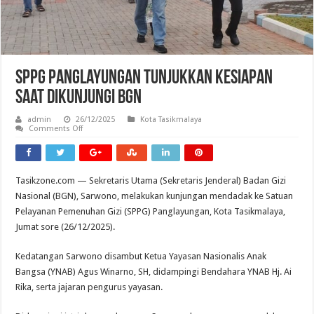
SPPG Panglayungan Tunjukkan Kesiapan
Saat Dikunjungi BGN
admin
26/12/2025
Kota Tasikmalaya
on
Comments Off
SPPG
Panglayungan
Tunjukkan
Kesiapan
Saat
Tasikzone.com — Sekretaris Utama (Sekretaris Jenderal) Badan Gizi
Dikunjungi
BGN
Nasional (BGN), Sarwono, melakukan kunjungan mendadak ke Satuan
Pelayanan Pemenuhan Gizi (SPPG) Panglayungan, Kota Tasikmalaya,
Jumat sore (26/12/2025).
Kedatangan Sarwono disambut Ketua Yayasan Nasionalis Anak
Bangsa (YNAB) Agus Winarno, SH, didampingi Bendahara YNAB Hj. Ai
Rika, serta jajaran pengurus yayasan.