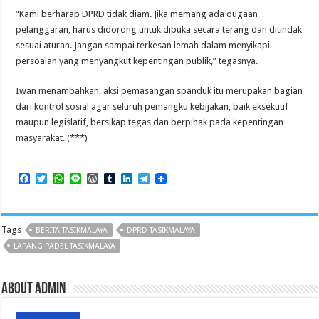
“Kami berharap DPRD tidak diam. Jika memang ada dugaan
pelanggaran, harus didorong untuk dibuka secara terang dan ditindak
sesuai aturan. Jangan sampai terkesan lemah dalam menyikapi
persoalan yang menyangkut kepentingan publik,” tegasnya.
Iwan menambahkan, aksi pemasangan spanduk itu merupakan bagian
dari kontrol sosial agar seluruh pemangku kebijakan, baik eksekutif
maupun legislatif, bersikap tegas dan berpihak pada kepentingan
masyarakat. (***)
F
T
W
L
W
T
L
T
a
w
h
i
o
u
i
e
c
i
a
n
r
m
n
l
e
t
t
e
d
b
k
e
b
t
s
P
l
e
g
Tags
BERITA TASIKMALAYA
DPRD TASIKMALAYA
o
e
A
r
r
d
r
o
r
p
e
I
a
LAPANG PADEL TASIKMALAYA
k
p
s
n
m
s
About admin