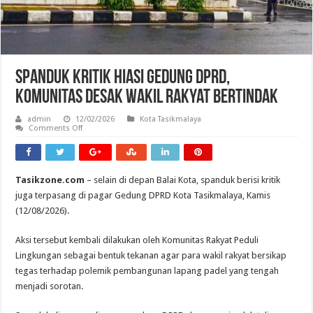
Spanduk Kritik Hiasi Gedung DPRD,
Komunitas Desak Wakil Rakyat Bertindak
admin
12/02/2026
Kota Tasikmalaya
on
Comments Off
Spanduk
Kritik
Hiasi
Gedung
DPRD,
Tasikzone.com
– selain di depan Balai Kota, spanduk berisi kritik
Komunitas
Desak
juga terpasang di pagar Gedung DPRD Kota Tasikmalaya, Kamis
Wakil
Rakyat
(12/08/2026).
Bertindak
Aksi tersebut kembali dilakukan oleh Komunitas Rakyat Peduli
Lingkungan sebagai bentuk tekanan agar para wakil rakyat bersikap
tegas terhadap polemik pembangunan lapang padel yang tengah
menjadi sorotan.