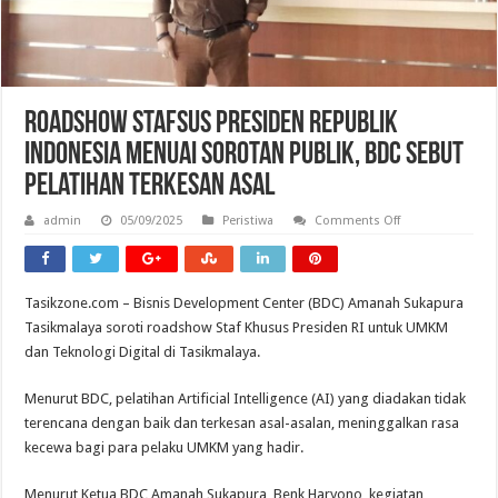
Roadshow Stafsus Presiden Republik
indonesia Menuai Sorotan Publik, BDC Sebut
Pelatihan Terkesan Asal
on
admin
05/09/2025
Peristiwa
Comments Off
Roadshow
Stafsus
Presiden
Republik
indonesia
Tasikzone.com – Bisnis Development Center (BDC) Amanah Sukapura
Menuai
Sorotan
Tasikmalaya soroti roadshow Staf Khusus Presiden RI untuk UMKM
Publik,
BDC
dan Teknologi Digital di Tasikmalaya.
Sebut
Pelatihan
Terkesan
Menurut BDC, pelatihan Artificial Intelligence (AI) yang diadakan tidak
Asal
terencana dengan baik dan terkesan asal-asalan, meninggalkan rasa
kecewa bagi para pelaku UMKM yang hadir.
Menurut Ketua BDC Amanah Sukapura, Benk Haryono, kegiatan