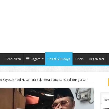
m
Pendidikan
Ragam
Sosial & Budaya
Bisnis
Organisasi
 Yayasan Padi Nusantara Sejahtera Bantu Lansia di Bungursari
Rec