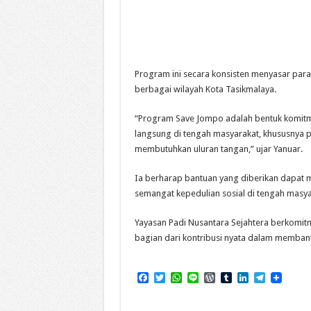
Program ini secara konsisten menyasar par
berbagai wilayah Kota Tasikmalaya.
“Program Save Jompo adalah bentuk komitm
langsung di tengah masyarakat, khususnya 
membutuhkan uluran tangan,” ujar Yanuar.
Ia berharap bantuan yang diberikan dapat 
semangat kepedulian sosial di tengah masya
Yayasan Padi Nusantara Sejahtera berkomit
bagian dari kontribusi nyata dalam membantu
F
T
W
L
W
T
L
T
a
w
h
i
o
u
i
e
c
i
a
n
r
m
n
l
e
t
t
e
d
b
k
e