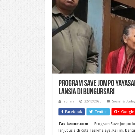
Program Save Jompo Yayasa
Lansia di Bungursari
admin
22/12/2025
Sosial & Buda
Facebook
Twitter
Google 
Tasikzone.com
— Program Save Jompo k
lanjut usia di Kota Tasikmalaya. Kali ini, ba