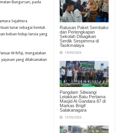
Lansia
amatan Bungursari, pada
di
Bungursari
antara Sejahtera
Ratusan Paket Sembako
tuan tunai sebagai bentuk
dan Perlengkapan
kan beban hidup lansia yang
Sekolah Dibagikan
Serdik Sespimma di
Tasikmalaya
19/05/2026
Yanuar M Rifqi, mengatakan
yayasan yang dilaksanakan
Pangdam Siliwangi
Letakkan Batu Pertama
Masjid Al Gandara 87 di
Markas Brigif
Salakanagara
12/05/2026