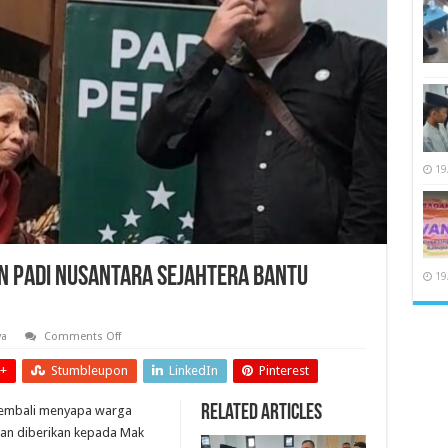
19
n Padi Nusantara Sejahtera Bantu
19
on
ya
Comments Off
Program
Save
+
Stumbleupon
LinkedIn
Pinterest
Jompo
Yayasan
Padi
Related Articles
embali menyapa warga
Nusantara
Sejahtera
ntuan diberikan kepada Mak
Bantu