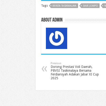
b
t
s
P
l
e
g
Tags
BERITA TASIKMALAYA
SAVE JOMPO
Y
o
e
A
r
r
d
r
o
r
p
e
I
a
k
p
s
n
m
s
About admin
Previous
Dorong Prestasi Voli Daerah,
PBVSI Tasikmalaya Bersama
Ferdiansyah Adakan Jabar XI Cup
2025