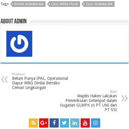
b
t
s
P
l
e
g
Tags
BERITA TASIKMALAYA
OJOL MITRA POLRI
OJOL TASIKMALAYA
o
e
A
r
r
d
r
o
r
p
e
I
a
k
p
s
n
m
s
About admin
Previous
Belum Punya IPAL, Operasional
Dapur MBG Dinilai Berisiko
Cemari Lingkungan
Next
Majelis Hakim Lakukan
Pemeriksaan Setempat dalam
Gugatan GLMPK vs PT UNI dan
PT SSI