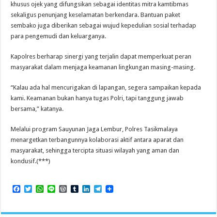
khusus ojek yang difungsikan sebagai identitas mitra kamtibmas
sekaligus penunjang keselamatan berkendara. Bantuan paket
sembako juga diberikan sebagai wujud kepedulian sosial terhadap
para pengemudi dan keluarganya.
Kapolres berharap sinergi yang terjalin dapat memperkuat peran
masyarakat dalam menjaga keamanan lingkungan masing-masing.
“Kalau ada hal mencurigakan di lapangan, segera sampaikan kepada
kami. Keamanan bukan hanya tugas Polri, tapi tanggung jawab
bersama,” katanya.
Melalui program Sauyunan Jaga Lembur, Polres Tasikmalaya
menargetkan terbangunnya kolaborasi aktif antara aparat dan
masyarakat, sehingga tercipta situasi wilayah yang aman dan
kondusif.(***)
F
T
W
L
W
T
L
T
a
w
h
i
o
u
i
e
c
i
a
n
r
m
n
l
e
t
t
e
d
b
k
e