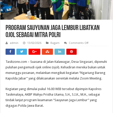
Program Sauyunan Jaga Lembur Libatkan
Ojol sebagai Mitra Polri
on
admin
13/02/2026
Ragam
Comments Off
Program
Sauyunan
Jaga
Lembur
Libatkan
Tasikzone.com – Suasana di Jalan Kalawagar, Desa Singasari, dipenuhi
Ojol
sebagai
puluhan pengemudi ojek online (ojol). Kehadiran mereka bukan untuk
Mitra
Polri
menunggu pesanan, melainkan mengikuti kegiatan “Ngariung Bareng
Kapolda Jabar” yang dilaksanakan serentak melalui Zoom Meeting.
Kegiatan yang dimulai pukul 16.00 WIB tersebut dipimpin Kapolres
Tasikmalaya, AKBP Wahyu Pristha Utama, S.H., S.I.K., M.H., sebagai
tindak lanjut program keamanan “Sauyunan Jaga Lembur” yang
digagas Polda Jawa Barat.