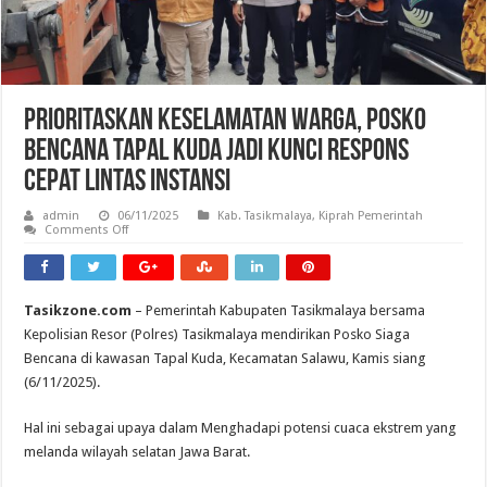
Prioritaskan Keselamatan Warga, Posko
Bencana Tapal Kuda Jadi Kunci Respons
Cepat Lintas Instansi
admin
06/11/2025
Kab. Tasikmalaya
,
Kiprah Pemerintah
on
Comments Off
Prioritaskan
Keselamatan
Warga,
Posko
Bencana
Tasikzone.com
– Pemerintah Kabupaten Tasikmalaya bersama
Tapal
Kuda
Kepolisian Resor (Polres) Tasikmalaya mendirikan Posko Siaga
Jadi
Kunci
Bencana di kawasan Tapal Kuda, Kecamatan Salawu, Kamis siang
Respons
(6/11/2025).
Cepat
Lintas
Instansi
Hal ini sebagai upaya dalam Menghadapi potensi cuaca ekstrem yang
melanda wilayah selatan Jawa Barat.