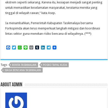
ekstrem seperti sekarang. Karena itu, kesiapan menjadi sangat penting
untuk memastikan keselamatan masyarakat, terutama mereka yang
tinggal di wilayah rawan,” kata Asep.
Ia menambahkan, Pemerintah Kabupaten Tasikmalaya bersama
Forkopimda akan terus memperkuat langkah mitigasi dan koordinasi
lintas sektor guna menekan risiko bencana di wilayahnya. (***)
F
T
W
L
W
T
L
T
a
w
h
i
o
u
i
e
c
i
a
n
r
m
n
l
e
t
t
e
d
b
k
e
b
t
s
P
l
e
g
Tags
BERITA TASIKMALAYA
POSKO TAPAL KUDA
o
e
A
r
r
d
r
o
r
p
e
I
a
SIAGA BENCANA TASIKMALAYA
k
p
s
n
m
s
About admin