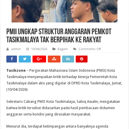
PMII Ungkap Struktur Anggaran Pemkot
Tasikmalaya Tak Berpihak ke Rakyat
on
admin
10/04/2026
Ragam
Comments Off
PMII
Ungkap
Struktur
Anggaran
Pemkot
Tasikzone
– Pergerakan Mahasiswa Islam Indonesia (PMII) Kota
Tasikmalaya
Tak
Tasikmalaya menyampaikan kritik terhadap kinerja Pemerintah Kota
Berpihak
ke
Tasikmalaya dalam aksi yang digelar di DPRD Kota Tasikmalaya, Jumat,
Rakyat
(10/04/2026)
Sekretaris Cabang PMII Kota Tasikmalaya, Sabiq Awalin, mengatakan
bahwa kritik tersebut didasarkan pada hasil pembacaan dokumen
anggaran serta kondisi yang dirasakan masyarakat.
Menurut dia, terdapat ketimpangan antara banyaknya agenda