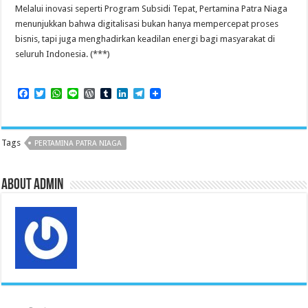
Melalui inovasi seperti Program Subsidi Tepat, Pertamina Patra Niaga
menunjukkan bahwa digitalisasi bukan hanya mempercepat proses
bisnis, tapi juga menghadirkan keadilan energi bagi masyarakat di
seluruh Indonesia. (***)
F
T
W
L
W
T
L
T
a
w
h
i
o
u
i
e
c
i
a
n
r
m
n
l
e
t
t
e
d
b
k
e
b
t
s
P
l
e
g
Tags
PERTAMINA PATRA NIAGA
o
e
A
r
r
d
r
o
r
p
e
I
a
k
p
s
n
m
s
About admin