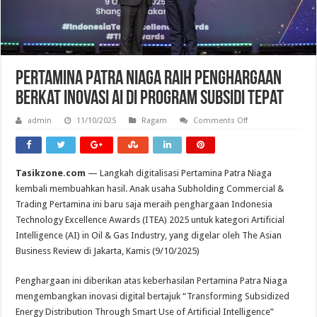
Pertamina Patra Niaga Raih Penghargaan
Berkat Inovasi AI di Program Subsidi Tepat
on
admin
11/10/2025
Ragam
Comments Off
Pertamina
Patra
Niaga
Raih
Penghargaan
Tasikzone.com
— Langkah digitalisasi Pertamina Patra Niaga
Berkat
Inovasi
kembali membuahkan hasil. Anak usaha Subholding Commercial &
AI
di
Trading Pertamina ini baru saja meraih penghargaan Indonesia
Program
Technology Excellence Awards (ITEA) 2025 untuk kategori Artificial
Subsidi
Tepat
Intelligence (AI) in Oil & Gas Industry, yang digelar oleh The Asian
Business Review di Jakarta, Kamis (9/10/2025)
Penghargaan ini diberikan atas keberhasilan Pertamina Patra Niaga
mengembangkan inovasi digital bertajuk “Transforming Subsidized
Energy Distribution Through Smart Use of Artificial Intelligence”