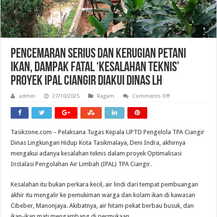
Pencemaran Serius dan Kerugian Petani
Ikan, Dampak Fatal ‘Kesalahan Teknis’
Proyek IPAL Ciangir Diakui Dinas LH
on
admin
27/10/2025
Ragam
Comments Off
Pencemaran
Serius
dan
Kerugian
Petani
Tasikzone.com – Pelaksana Tugas Kepala UPTD Pengelola TPA Ciangir
Ikan,
Dampak
Dinas Lingkungan Hidup Kota Tasikmalaya, Deni Indra, akhirnya
Fatal
‘Kesalahan
mengakui adanya kesalahan teknis dalam proyek Optimalisasi
Teknis’
Instalasi Pengolahan Air Limbah (IPAL) TPA Ciangir.
Proyek
IPAL
Ciangir
Kesalahan itu bukan perkara kecil, air lindi dari tempat pembuangan
Diakui
Dinas
akhir itu mengalir ke pemukiman warga dan kolam ikan di kawasan
LH
Cibeber, Manonjaya. Akibatnya, air hitam pekat berbau busuk, dan
ikan-ikan mati mengambang di permukaan.