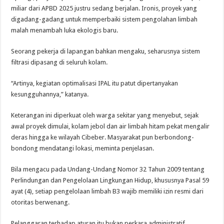
miliar dari APBD 2025 justru sedang berjalan. Ironis, proyek yang
digadang-gadang untuk memperbaiki sistem pengolahan limbah
malah menambah luka ekologis baru.
Seorang pekerja di lapangan bahkan mengaku, seharusnya sistem
filtrasi dipasang di seluruh kolam.
“Artinya, kegiatan optimalisasi IPAL itu patut dipertanyakan
kesungguhannya,” katanya.
Keterangan ini diperkuat oleh warga sekitar yang menyebut, sejak
awal proyek dimulai, kolam jebol dan air limbah hitam pekat mengalir
deras hingga ke wilayah Cibeber. Masyarakat pun berbondong-
bondong mendatangi lokasi, meminta penjelasan.
Bila mengacu pada Undang-Undang Nomor 32 Tahun 2009 tentang
Perlindungan dan Pengelolaan Lingkungan Hidup, khususnya Pasal 59
ayat (4), setiap pengelolaan limbah B3 wajib memiliki izin resmi dari
otoritas berwenang.
Pelanggaran terhadap aturan itu bukan perkara administratif,