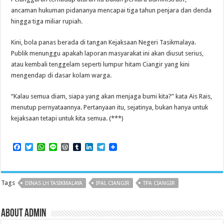
ancaman hukuman pidananya mencapai tiga tahun penjara dan denda
hingga tiga miliar rupiah.
Kini, bola panas berada di tangan Kejaksaan Negeri Tasikmalaya.
Publik menunggu apakah laporan masyarakat ini akan diusut serius,
atau kembali tenggelam seperti lumpur hitam Ciangir yang kini
mengendap di dasar kolam warga.
“Kalau semua diam, siapa yang akan menjaga bumi kita?” kata Ais Rais,
menutup pernyataannya. Pertanyaan itu, sejatinya, bukan hanya untuk
kejaksaan tetapi untuk kita semua. (***)
F
T
W
L
W
T
L
T
a
w
h
i
o
u
i
e
c
i
a
n
r
m
n
l
e
t
t
e
d
b
k
e
b
t
s
P
l
e
g
Tags
DINAS LH TASIKMALAYA
IPAL CIANGIR
TPA CIANGIR
o
e
A
r
r
d
r
o
r
p
e
I
a
k
p
s
n
m
s
About admin