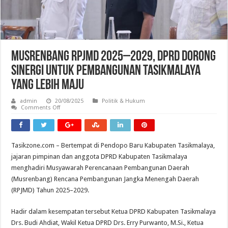
Musrenbang RPJMD 2025–2029, DPRD Dorong
Sinergi untuk Pembangunan Tasikmalaya
yang Lebih Maju
admin
20/08/2025
Politik & Hukum
on
Comments Off
Musrenbang
RPJMD
2025–
2029,
DPRD
Tasikzone.com – Bertempat di Pendopo Baru Kabupaten Tasikmalaya,
Dorong
Sinergi
jajaran pimpinan dan anggota DPRD Kabupaten Tasikmalaya
untuk
Pembangunan
menghadiri Musyawarah Perencanaan Pembangunan Daerah
Tasikmalaya
(Musrenbang) Rencana Pembangunan Jangka Menengah Daerah
yang
Lebih
(RPJMD) Tahun 2025–2029.
Maju
Hadir dalam kesempatan tersebut Ketua DPRD Kabupaten Tasikmalaya
Drs. Budi Ahdiat, Wakil Ketua DPRD Drs. Erry Purwanto, M.Si., Ketua