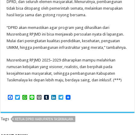
DPRD, dan seluruh elemen masyarakat. Menurutnya, pembangunan
tidak bisa ditopang oleh pemerintah semata, melainkan merupakan
hasil kerja sama dan gotong royong bersama.
“DPRD akan memastikan agar program yang dihasilkan dari
Musrenbang RPJMD ini bisa menjawab persoalan nyata di lapangan.
Mulai dari peningkatan kualitas pendidikan, kesehatan, penguatan
UMKM, hingga pembangunan infrastruktur yang merata,” tambahnya.
Musrenbang RPJMD 2025–2029 diharapkan mampu melahirkan
rumusan kebijakan yang visioner, realistis, dan berpihak pada
kesejahteraan masyarakat, sehingga pembangunan Kabupaten
Tasikmalaya ke depan lebih maju, berdaya saing, dan inklusif. (***)
F
T
W
L
W
T
L
T
a
w
h
i
o
u
i
e
c
i
a
n
r
m
n
l
e
t
t
e
d
b
k
e
b
t
s
P
l
e
g
Tags
KETUA DPRD KABUPATEN TASIKMALAYA
o
e
A
r
r
d
r
o
r
p
e
I
a
k
p
s
n
m