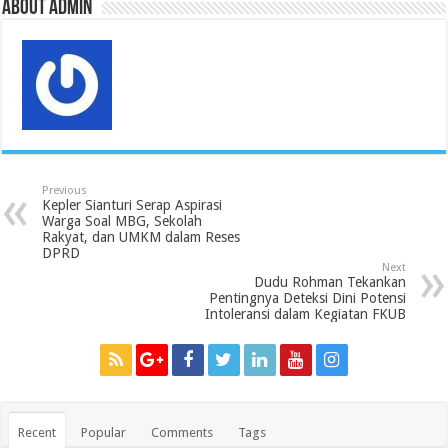
s
About admin
Previous
Kepler Sianturi Serap Aspirasi
Warga Soal MBG, Sekolah
Rakyat, dan UMKM dalam Reses
DPRD
Next
Dudu Rohman Tekankan
Pentingnya Deteksi Dini Potensi
Intoleransi dalam Kegiatan FKUB
Recent
Popular
Comments
Tags