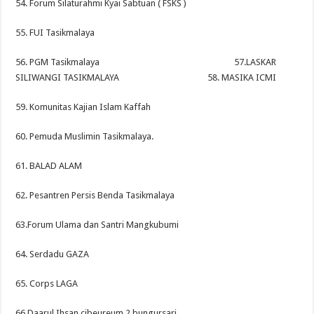
54. Forum Silaturahmi Kyai Sabtuan ( FSKS )
55. FUI Tasikmalaya
56. PGM Tasikmalaya 57.LASKAR
SILIWANGI TASIKMALAYA 58. MASIKA ICMI
59. Komunitas Kajian Islam Kaffah
60. Pemuda Muslimin Tasikmalaya.
61. BALAD ALAM
62. Pesantren Persis Benda Tasikmalaya
63.Forum Ulama dan Santri Mangkubumi
64. Serdadu GAZA
65. Corps LAGA
66.Daarul Ihsan cibeureum 2 bungursari