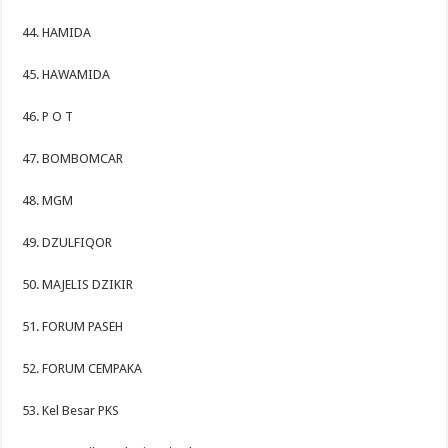
44. HAMIDA
45. HAWAMIDA
46. P O T
47. BOMBOMCAR
48. MGM
49. DZULFIQOR
50. MAJELIS DZIKIR
51. FORUM PASEH
52. FORUM CEMPAKA
53. Kel Besar PKS