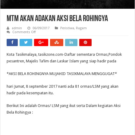
MTM Akan Adakan Aksi Bela Rohingya
admin
06/09/2017
Peristiwa
,
Ragam
on
Comments Off
MTM
Akan
Adakan
Aksi
Bela
Kota Tasikmalaya, tasikzone.com-Daftar sementara Ormas,Pondok
Rohingya
pesantren, Majelis Ta’lim dan Laskar Islam yang siap hadir pada
*AKSI BELA ROHINGNYA MUJAHID TASIKMALAYA MENGGUGAT*
hari Jumat, 8 september 2017 nanti ada 81 ormas/LSM yang akan
hadir pada kesempatan itu.
Berikut Ini adalah Ormas/ LSM yang ikut serta Dalam kegiatan Aksi
Bela Rohingya :