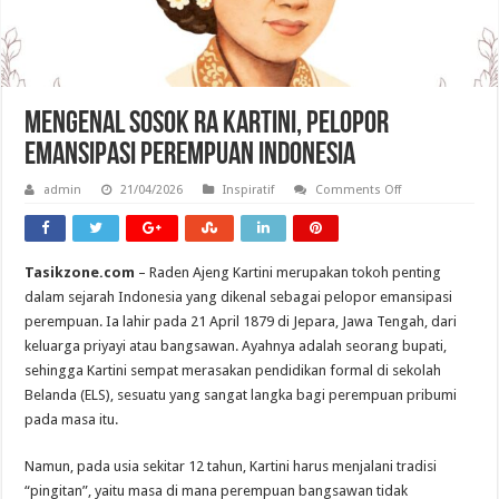
Mengenal Sosok RA Kartini, Pelopor
Emansipasi Perempuan Indonesia
on
admin
21/04/2026
Inspiratif
Comments Off
Mengenal
Sosok
RA
Kartini,
Pelopor
Tasikzone.com
– Raden Ajeng Kartini merupakan tokoh penting
Emansipasi
Perempuan
dalam sejarah Indonesia yang dikenal sebagai pelopor emansipasi
Indonesia
perempuan. Ia lahir pada 21 April 1879 di Jepara, Jawa Tengah, dari
keluarga priyayi atau bangsawan. Ayahnya adalah seorang bupati,
sehingga Kartini sempat merasakan pendidikan formal di sekolah
Belanda (ELS), sesuatu yang sangat langka bagi perempuan pribumi
pada masa itu.
Namun, pada usia sekitar 12 tahun, Kartini harus menjalani tradisi
“pingitan”, yaitu masa di mana perempuan bangsawan tidak