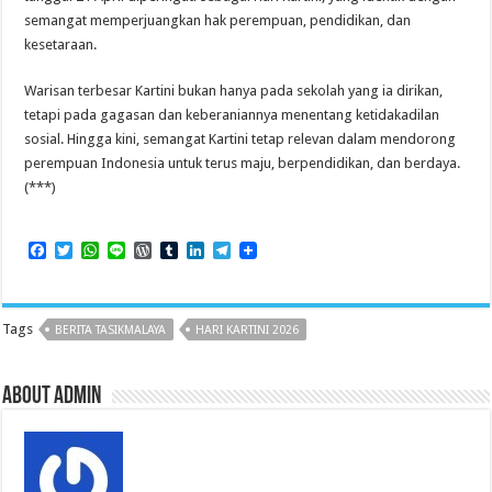
semangat memperjuangkan hak perempuan, pendidikan, dan
kesetaraan.
Warisan terbesar Kartini bukan hanya pada sekolah yang ia dirikan,
tetapi pada gagasan dan keberaniannya menentang ketidakadilan
sosial. Hingga kini, semangat Kartini tetap relevan dalam mendorong
perempuan Indonesia untuk terus maju, berpendidikan, dan berdaya.
(***)
F
T
W
L
W
T
L
T
a
w
h
i
o
u
i
e
c
i
a
n
r
m
n
l
e
t
t
e
d
b
k
e
b
t
s
P
l
e
g
Tags
BERITA TASIKMALAYA
HARI KARTINI 2026
o
e
A
r
r
d
r
o
r
p
e
I
a
k
p
s
n
m
s
About admin