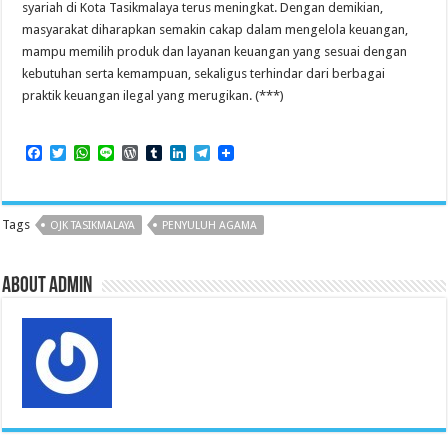
syariah di Kota Tasikmalaya terus meningkat. Dengan demikian,
masyarakat diharapkan semakin cakap dalam mengelola keuangan,
mampu memilih produk dan layanan keuangan yang sesuai dengan
kebutuhan serta kemampuan, sekaligus terhindar dari berbagai
praktik keuangan ilegal yang merugikan. (***)
F
T
W
L
W
T
L
T
a
w
h
i
o
u
i
e
c
i
a
n
r
m
n
l
e
t
t
e
d
b
k
e
b
t
s
P
l
e
g
Tags
OJK TASIKMALAYA
PENYULUH AGAMA
o
e
A
r
r
d
r
o
r
p
e
I
a
k
p
s
n
m
s
About admin