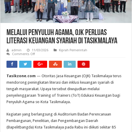
Melalui Penyuluh Agama, OJK Perluas
Literasi Keuangan Syariah di Tasikmalaya
admin
11/03/2026
Kiprah Pemerintah
on
Comments Off
Melalui
Penyuluh
Agama,
OJK
Perluas
Tasikzone.com
— Otoritas Jasa Keuangan (OJK) Tasikmalaya terus
Literasi
Keuangan
mendorong peningkatan literasi dan inklusi keuangan syariah di
Syariah
di
tengah masyarakat. Upaya tersebut diwujudkan melalui
Tasikmalaya
penyelenggaraan Training of Trainers (ToT) Edukasi Keuangan bagi
Penyuluh Agama se-Kota Tasikmalaya.
Kegiatan yang berlangsung di Auditorium Badan Perencanaan
Pembangunan, Penelitian, dan Pengembangan Daerah
(Bapelitbangda) Kota Tasikmalaya pada Rabu ini diikuti sekitar 85