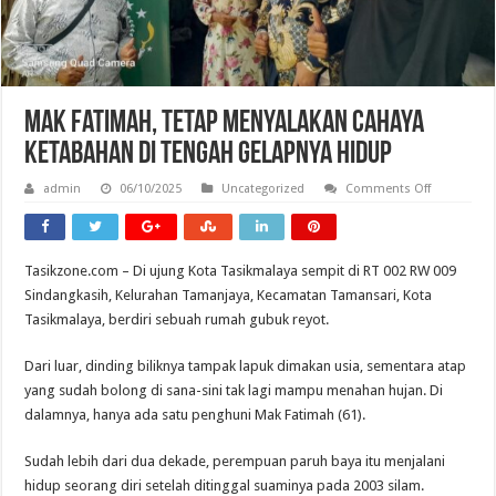
Mak Fatimah, Tetap menyalakan Cahaya
Ketabahan di Tengah Gelapnya Hidup
on
admin
06/10/2025
Uncategorized
Comments Off
Mak
Fatimah,
Tetap
menyalaka
Cahaya
Tasikzone.com – Di ujung Kota Tasikmalaya sempit di RT 002 RW 009
Ketabahan
di
Sindangkasih, Kelurahan Tamanjaya, Kecamatan Tamansari, Kota
Tengah
Gelapnya
Tasikmalaya, berdiri sebuah rumah gubuk reyot.
Hidup
Dari luar, dinding biliknya tampak lapuk dimakan usia, sementara atap
yang sudah bolong di sana-sini tak lagi mampu menahan hujan. Di
dalamnya, hanya ada satu penghuni Mak Fatimah (61).
Sudah lebih dari dua dekade, perempuan paruh baya itu menjalani
hidup seorang diri setelah ditinggal suaminya pada 2003 silam.