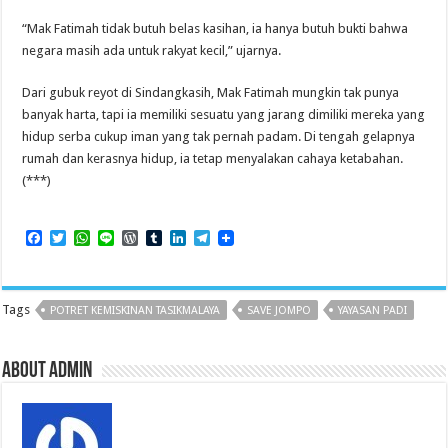
“Mak Fatimah tidak butuh belas kasihan, ia hanya butuh bukti bahwa
negara masih ada untuk rakyat kecil,” ujarnya.
Dari gubuk reyot di Sindangkasih, Mak Fatimah mungkin tak punya
banyak harta, tapi ia memiliki sesuatu yang jarang dimiliki mereka yang
hidup serba cukup iman yang tak pernah padam. Di tengah gelapnya
rumah dan kerasnya hidup, ia tetap menyalakan cahaya ketabahan.
(***)
F
T
W
L
W
T
L
T
a
w
h
i
o
u
i
e
c
i
a
n
r
m
n
l
e
t
t
e
d
b
k
e
b
t
s
P
l
e
g
Tags
POTRET KEMISKINAN TASIKMALAYA
SAVE JOMPO
YAYASAN PADI
o
e
A
r
r
d
r
o
r
p
e
I
a
k
p
s
n
m
s
About admin