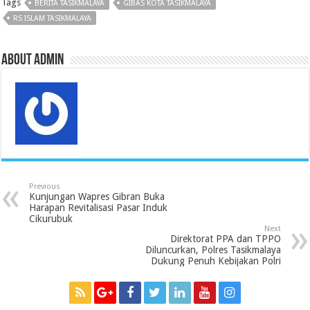
Tags
BERITA TASIKMALAYA
GIBAS KOTA TASIKMALAYA
o
e
A
r
r
d
r
o
r
p
e
I
a
RS ISLAM TASIKMALAYA
k
p
s
n
m
s
About admin
Previous
Kunjungan Wapres Gibran Buka
Harapan Revitalisasi Pasar Induk
Cikurubuk
Next
Direktorat PPA dan TPPO
Diluncurkan, Polres Tasikmalaya
Dukung Penuh Kebijakan Polri