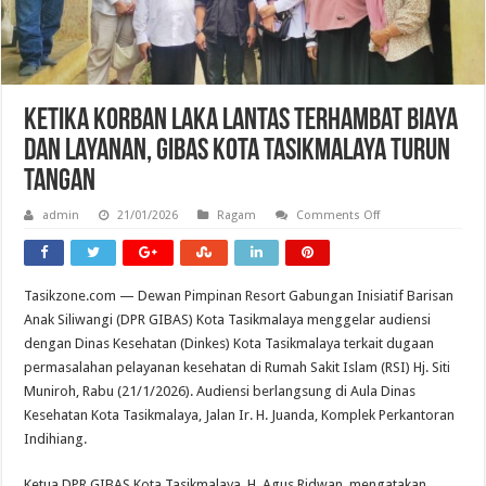
Ketika Korban Laka Lantas Terhambat Biaya
dan Layanan, GIBAS Kota Tasikmalaya Turun
Tangan
on
admin
21/01/2026
Ragam
Comments Off
Ketika
Korban
Laka
Lantas
Terhambat
Tasikzone.com — Dewan Pimpinan Resort Gabungan Inisiatif Barisan
Biaya
dan
Anak Siliwangi (DPR GIBAS) Kota Tasikmalaya menggelar audiensi
Layanan,
GIBAS
dengan Dinas Kesehatan (Dinkes) Kota Tasikmalaya terkait dugaan
Kota
permasalahan pelayanan kesehatan di Rumah Sakit Islam (RSI) Hj. Siti
Tasikmalaya
Turun
Muniroh, Rabu (21/1/2026). Audiensi berlangsung di Aula Dinas
Tangan
Kesehatan Kota Tasikmalaya, Jalan Ir. H. Juanda, Komplek Perkantoran
Indihiang.
Ketua DPR GIBAS Kota Tasikmalaya, H. Agus Ridwan, mengatakan