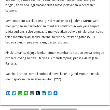
begitu, tidak ada lagi alasan terkait biaya pelayanan kesehatan,”
katanya.
Sementara itu, Direktur RSI Hj. Siti Muniroh dr Hj Rahma Nurmayanti
menyampaikan permohonan maaf atas miskomunikasi yang terjadi
pada audiensi sebelumnya. Ia menyebutkan bahwa pihak rumah sakit
telah memberikan sanksi internal berupa Surat Peringatan (SP) 3
kepada oknum pegawai yang bersangkutan.
Pihak rumah sakit juga berkomitmen membantu korban sesuai dengan
prosedur yang berlaku, termasuk mendampingi proses klaim Jasa
Raharja.
Saat ini, korban Darso kembali dibawa ke RSI Hj. Siti Muniroh untuk
mendapatkan perawatan lanjutan. (***)
F
T
W
L
W
T
L
T
a
w
h
i
o
u
i
e
c
i
a
n
r
m
n
l
e
t
t
e
d
b
k
e
b
t
s
P
l
e
g