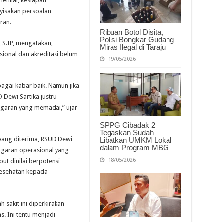
enilai, kesiapan
yisakan persoalan
ran.
Ribuan Botol Disita,
Polisi Bongkar Gudang
 S.IP, mengatakan,
Miras Ilegal di Taraju
asional dan akreditasi belum
19/05/2026
bagai kabar baik. Namun jika
D Dewi Sartika justru
garan yang memadai,” ujar
SPPG Cibadak 2
Tegaskan Sudah
yang diterima, RSUD Dewi
Libatkan UMKM Lokal
dalam Program MBG
nggaran operasional yang
18/05/2026
ut dinilai berpotensi
esehatan kepada
sakit ini diperkirakan
. Ini tentu menjadi