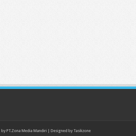
 by
PT.Zona Media Mandiri
| Designed by
Tasikzone