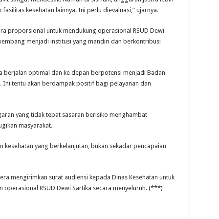
asilitas kesehatan lainnya. Ini perlu dievaluasi,” ujarnya.
cara proporsional untuk mendukung operasional RSUD Dewi
rkembang menjadi institusi yang mandiri dan berkontribusi
a berjalan optimal dan ke depan berpotensi menjadi Badan
Ini tentu akan berdampak positif bagi pelayanan dan
aran yang tidak tepat sasaran berisiko menghambat
gikan masyarakat.
 kesehatan yang berkelanjutan, bukan sekadar pencapaian
era mengirimkan surat audiensi kepada Dinas Kesehatan untuk
n operasional RSUD Dewi Sartika secara menyeluruh. (***)