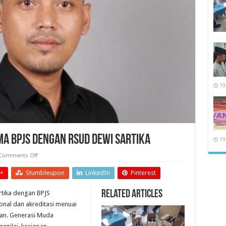
19
ma BPJS dengan RSUD Dewi Sartika
19
on
Comments Off
Kado
Pahit
+
Stumbleupon
LinkedIn
Pinterest
di
Balik
kerjasama
Related Articles
tika dengan BPJS
BPJS
dengan
onal dan akreditasi menuai
RSUD
Dewi
an. Generasi Muda
Sartika