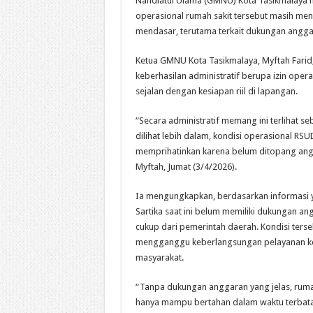
Nahdlatul Ulama (GMNU) Kota Tasikmalaya m
operasional rumah sakit tersebut masih men
mendasar, terutama terkait dukungan angga
Ketua GMNU Kota Tasikmalaya, Myftah Farid,
keberhasilan administratif berupa izin oper
sejalan dengan kesiapan riil di lapangan.
“Secara administratif memang ini terlihat se
dilihat lebih dalam, kondisi operasional RSU
memprihatinkan karena belum ditopang ang
Myftah, Jumat (3/4/2026).
Ia mengungkapkan, berdasarkan informasi 
Sartika saat ini belum memiliki dukungan a
cukup dari pemerintah daerah. Kondisi terseb
mengganggu keberlangsungan pelayanan k
masyarakat.
“Tanpa dukungan anggaran yang jelas, rumah 
hanya mampu bertahan dalam waktu terbatas