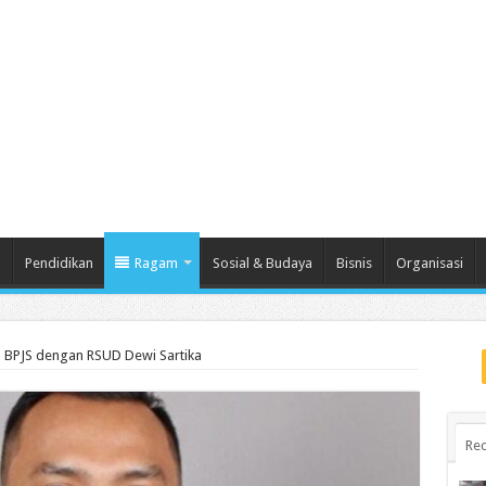
m
Pendidikan
Ragam
Sosial & Budaya
Bisnis
Organisasi
ma BPJS dengan RSUD Dewi Sartika
Rec