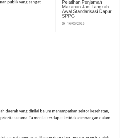
Pelatihan Penjamah
nan publik yang sangat
Makanan Jadi Langkah
Awal Standarisasi Dapur
SPPG
16/05/2026
h daerah yang dinilai belum menempatkan sektor kesehatan,
 prioritas utama. Ia menilai terdapat ketidakseimbangan dalam
akit sangat mendesak. Namun di sisi lain, anggaran justru lebih