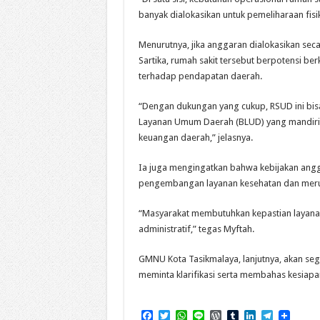
banyak dialokasikan untuk pemeliharaan fisik f
Menurutnya, jika anggaran dialokasikan se
Sartika, rumah sakit tersebut berpotensi be
terhadap pendapatan daerah.
“Dengan dukungan yang cukup, RSUD ini bis
Layanan Umum Daerah (BLUD) yang mandiri. 
keuangan daerah,” jelasnya.
Ia juga mengingatkan bahwa kebijakan angg
pengembangan layanan kesehatan dan meru
“Masyarakat membutuhkan kepastian layanan
administratif,” tegas Myftah.
GMNU Kota Tasikmalaya, lanjutnya, akan seg
meminta klarifikasi serta membahas kesiapa
F
T
W
L
W
T
L
T