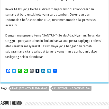
Rekor MURI yang berhasil diraih menjadi simbol kolaborasi dan
semangat baru untuk kota yang terus tumbuh. Dukungan dari
Indonesia Chef Association (ICA) turut menambah nilai prestisius
acara ini.
Dengan mengusung tema “SANTUN” (Selalu Ada, Nyaman, Tulus, dan
Unggul), perayaan tahun ini bukan hanya soal pesta, tapi juga refleksi
atas karakter masyarakat Tasikmalaya yang hangat dan ramah
sebagaimana cita rasa kupat tanjung yang manis gurih, dan bakso
tasik yang selalu dirindukan.
F
T
W
L
W
T
L
T
a
w
h
i
o
u
i
e
c
i
a
n
r
m
n
l
e
t
t
e
d
b
k
e
b
t
s
P
l
e
g
Tags
HARI JADI KOTA TASIKMALAYA
KUPAT TANJUNG TASIKMALAYA
o
e
A
r
r
d
r
o
r
p
e
I
a
k
p
s
n
m
s
About admin