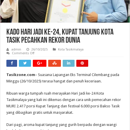
Kado Hari Jadi ke-24, Kupat Tanjung Kota
Tasik Pecahkan Rekor Dunia
admin
26/10/2025
Kota Tasikmalaya
on
Comments Off
Kado
Hari
Jadi
ke-
24,
Tasikzone.com
– Suasana Lapangan Eks Terminal Cilembang pada
Kupat
Tanjung
Minggu (26/10/2025) terasa hangat dan penuh keceriaan.
Kota
Tasik
Pecahkan
Ribuan warga tumpah ruah merayakan Hari Jadi ke-24 Kota
Rekor
Dunia
Tasikmalaya yang kali ini dikemas dengan cara unik pemecahan rekor
MURI 2.417 porsi Kupat Tanjung dan festival 6.000 porsi Bakso Tasik
yang dibagikan gratis untuk masyarakat.
Dari pagi, aroma kupat tanjung yang gurih berpadu dengan wangi