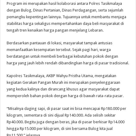
Program ini merupakan hasil kolaborasi antara Polres Tasikmalaya
dengan Bulog, Dinas Pertanian, Dinas Perdagangan, serta sejumlah
pemangku kepentingan lainnya. Tujuannya untuk membantu menjaga
stabilitas harga sekaligus mempertahankan daya beli masyarakat di
tengah tren kenaikan harga pangan menjelang Lebaran.
Berdasarkan pantauan di lokasi, masyarakat tampak antusias
memanfaatkan kesempatan tersebut. Sejak pagi hari, warga
berdatangan untuk membeli berbagai kebutuhan pokok dengan
harga yang jauh lebih rendah dibandingkan harga di pasar tradisional.
Kapolres Tasikmalaya, AKBP Wahyu Pristha Utama, mengatakan
kegiatan Gerakan Pangan Murah ini merupakan penyelenggaraan
yang kedua kalinya dan dirancang khusus agar masyarakat dapat
memperoleh bahan pokok dengan harga di bawah rata-rata pasar.
“Misalnya daging sapi, di pasar saat ini bisa mencapai Rp180.000 per
kilogram, sementara di sini dijual Rp140.000. Ada selisih sekitar
Rp40.000. Begitu juga dengan beras, jika di pasar berkisar Rp14.000
hingga Rp15.000 per kilogram, di sini bersama Bulog kita jual
Rp11.500,” jelasnya.