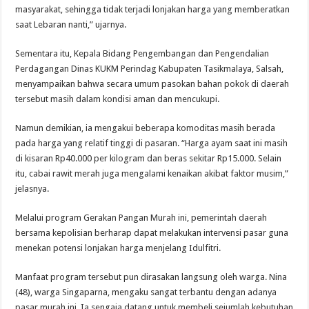
masyarakat, sehingga tidak terjadi lonjakan harga yang memberatkan
saat Lebaran nanti,” ujarnya.
Sementara itu, Kepala Bidang Pengembangan dan Pengendalian
Perdagangan Dinas KUKM Perindag Kabupaten Tasikmalaya, Salsah,
menyampaikan bahwa secara umum pasokan bahan pokok di daerah
tersebut masih dalam kondisi aman dan mencukupi.
Namun demikian, ia mengakui beberapa komoditas masih berada
pada harga yang relatif tinggi di pasaran. “Harga ayam saat ini masih
di kisaran Rp40.000 per kilogram dan beras sekitar Rp15.000. Selain
itu, cabai rawit merah juga mengalami kenaikan akibat faktor musim,”
jelasnya.
Melalui program Gerakan Pangan Murah ini, pemerintah daerah
bersama kepolisian berharap dapat melakukan intervensi pasar guna
menekan potensi lonjakan harga menjelang Idulfitri.
Manfaat program tersebut pun dirasakan langsung oleh warga. Nina
(48), warga Singaparna, mengaku sangat terbantu dengan adanya
pasar murah ini. Ia sengaja datang untuk membeli sejumlah kebutuhan