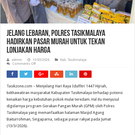
Jelang Lebaran, Polres Tasikmalaya
Hadirkan Pasar Murah untuk Tekan
Lonjakan Harga
admin
13/03/2026
Kab. Tasikmalaya
on
Comments Off
Jelang
Lebaran,
Polres
Tasikmalaya
Hadirkan
Tasikzone.com – Menjelang Hari Raya Idulfitri 1447 Hijriah,
Pasar
Murah
kekhawatiran masyarakat Kabupaten Tasikmalaya terhadap potensi
untuk
Tekan
kenaikan harga kebutuhan pokok mulai teredam. Hal itu menyusul
Lonjakan
digelarnya program Gerakan Pangan Murah (GPM) oleh Polres
Harga
Tasikmalaya yang memanfaatkan halaman Masjid Agung
Baiturrohman, Singaparna, sebagai pasar rakyat pada Jumat
(13/3/2026).