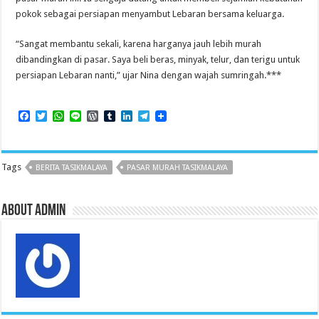
pokok sebagai persiapan menyambut Lebaran bersama keluarga.
“Sangat membantu sekali, karena harganya jauh lebih murah
dibandingkan di pasar. Saya beli beras, minyak, telur, dan terigu untuk
persiapan Lebaran nanti,” ujar Nina dengan wajah sumringah.***
F
T
W
L
W
T
L
T
a
w
h
i
o
u
i
e
c
i
a
n
r
m
n
l
e
t
t
e
d
b
k
e
b
t
s
P
l
e
g
Tags
BERITA TASIKMALAYA
PASAR MURAH TASIKMALAYA
o
e
A
r
r
d
r
o
r
p
e
I
a
k
p
s
n
m
s
About admin