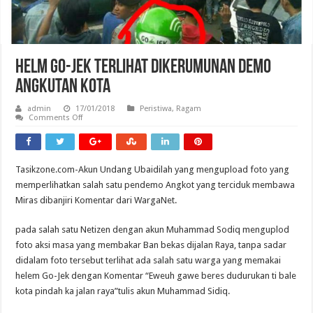
Helm Go-Jek Terlihat Dikerumunan Demo
Angkutan Kota
admin
17/01/2018
Peristiwa
,
Ragam
on
Comments Off
Helm
Go-
Jek
Terlihat
Dikerumunan
Tasikzone.com-Akun Undang Ubaidilah yang mengupload foto yang
Demo
Angkutan
memperlihatkan salah satu pendemo Angkot yang terciduk membawa
Kota
Miras dibanjiri Komentar dari WargaNet.
pada salah satu Netizen dengan akun Muhammad Sodiq menguplod
foto aksi masa yang membakar Ban bekas dijalan Raya, tanpa sadar
didalam foto tersebut terlihat ada salah satu warga yang memakai
helem Go-Jek dengan Komentar “Eweuh gawe beres dudurukan ti bale
kota pindah ka jalan raya”tulis akun Muhammad Sidiq.