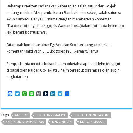
Beberapa Netizen sadar akan keberanian salah satu rider Go-jek
sedang melihat Aksi pembakaran Ban bekas tersebut, salah satunya
Akun Cahyadi Tjahya Purnama dengan memberikan komentar
“Eta dina foto aya helm gojek. Wanian bos..(dalam foto ada helem go-
jek, berani bos”tulisnya.
Ditambah komentar akun Egi Veteran Scooter dengan menulis
komentar “sakti yach……..kk gojek ini….keren”tulisnya
Sampai berita ini diterbitkan belum diketahui apakah Helm tersegut
dipakai oleh Raider Go-jek atau helm tersebut dirampas oleh supir
angkut.(rian)
F
T
W
L
W
T
L
T
a
w
h
i
o
u
i
e
c
i
a
n
r
m
n
l
e
t
t
e
d
b
k
e
b
t
s
P
l
e
g
Tags
ANGKOT
BERITA TASIKMALAYA
BERITA TERKINI HARI INI
o
e
A
r
r
d
r
o
r
p
e
I
a
BERITA UNIK TASIKMALAYA
DEMONTRASI
MOGOK MASSAL
k
p
s
n
m
s