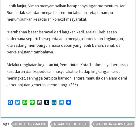
Lebih lanjut, Viman menyampaikan harapannya agar momentum Hari
Bumi tidak sekadar menjadi seremoni tahunan, tetapi mampu
menumbuhkan kesadaran kolektif masyarakat.
“Perubahan besar berawal dari langkah kecil. Melalui kebiasaan
sederhana seperti bersepeda atau menjaga kebersihan lingkungan,
kita sedang membangun masa depan yang lebih bersih, sehat, dan
berkelanjutan,” tambahnya.
Melalui rangkaian kegiatan ini, Pemerintah Kota Tasikmalaya berharap
kesadaran dan kepedulian masyarakat terhadap lingkungan terus
meningkat, sehingga tercipta harmoni antara manusia dan alam demi
keberlanjutan generasi mendatang. (***)
F
T
W
L
W
T
L
T
a
w
h
i
o
u
i
e
c
i
a
n
r
m
n
l
e
t
t
e
d
b
k
e
b
t
s
P
l
e
g
Tags
BERITA TASIKMALAYA
NGARUMAT HULU CAI
WALI KOTA TASIKMALAYA
o
e
A
r
r
d
r
o
r
p
e
I
a