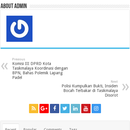
k
p
s
n
m
s
About admin
Previous
Komisi III DPRD Kota
Tasikmalaya Koordinasi dengan
BPN, Bahas Polemik Lapang
Padel
Next
Polisi Kumpulkan Bukti, Insiden
Bocah Terbakar di Tasikmalaya
Disorot
Recent
Popular
Comments
Tags