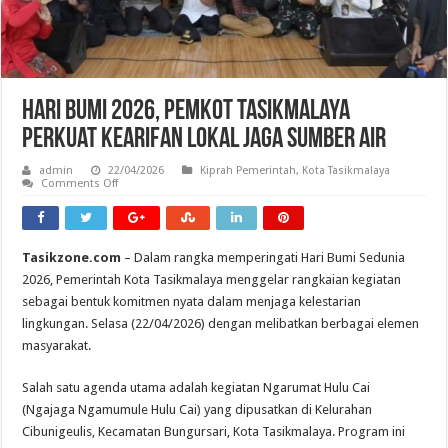
Hari Bumi 2026, Pemkot Tasikmalaya
Perkuat Kearifan Lokal Jaga Sumber Air
admin
22/04/2026
Kiprah Pemerintah
,
Kota Tasikmalaya
on
Comments Off
Hari
Bumi
2026,
Pemkot
Tasikmalaya
Tasikzone.com
– Dalam rangka memperingati Hari Bumi Sedunia
Perkuat
Kearifan
2026, Pemerintah Kota Tasikmalaya menggelar rangkaian kegiatan
Lokal
Jaga
sebagai bentuk komitmen nyata dalam menjaga kelestarian
Sumber
lingkungan. Selasa (22/04/2026) dengan melibatkan berbagai elemen
Air
masyarakat.
Salah satu agenda utama adalah kegiatan Ngarumat Hulu Cai
(Ngajaga Ngamumule Hulu Cai) yang dipusatkan di Kelurahan
Cibunigeulis, Kecamatan Bungursari, Kota Tasikmalaya. Program ini