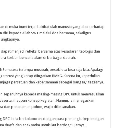
n di muka bumi terjadi akibat ulah manusia yang abai terhadap
an diri kepada Allah SWT melalui doa bersama, sekaligus
” ungkapnya.
apat menjadi refleksi bersama atas kesadaran teologis dan
para korban bencana alam di berbagai daerah.
a di Sumatera tertimpa musibah, besok lusa bisa saja kita. Apalagi
thrust yang kerap diingatkan BMKG. Karena itu, kepedulian
enjaga persatuan dan kebersamaan sebagai bangsa,” tegasnya.
hkan sepenuhnya kepada masing-masing DPC untuk menyesuaikan
i, peserta, maupun konsep kegiatan. Namun, ia menegaskan
a dan penanaman pohon, wajib dilaksanakan.
ing DPC, bisa berkolaborasi dengan para pemangku kepentingan
um duafa dan anak yatim untuk ikut berdoa,” ujarnya.