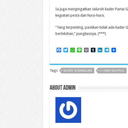
Ia juga mengingatkan seluruh kader Partai
kegiatan pesta dan hura-hura.
“Yang terpenting, pastikan tidak ada kader
berlebihan,” pungkasnya. (***)
F
T
W
L
W
T
L
T
a
w
h
i
o
u
i
e
c
i
a
n
r
m
n
l
e
t
t
e
d
b
k
e
b
t
s
P
l
e
g
Tags
BERITA TASIKMALAYA
H AMIR MAHPUD
o
e
A
r
r
d
r
o
r
p
e
I
a
k
p
s
n
m
s
About admin