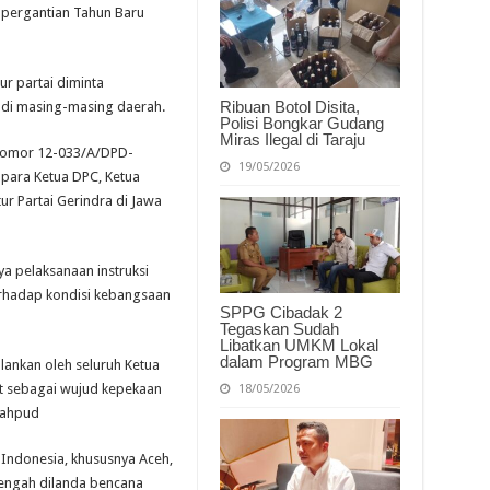
Bersama
pergantian Tahun Baru
dan
Tanam
Pohon
tur partai diminta
Ribuan Botol Disita,
di masing-masing daerah.
Polisi Bongkar Gudang
Miras Ilegal di Taraju
ernomor 12-033/A/DPD-
19/05/2026
 para Ketua DPC, Ketua
ktur Partai Gerindra di Jawa
a pelaksanaan instruksi
erhadap kondisi kebangsaan
SPPG Cibadak 2
Tegaskan Sudah
Libatkan UMKM Lokal
dalam Program MBG
alankan oleh seluruh Ketua
at sebagai wujud kepekaan
18/05/2026
Mahpud
 Indonesia, khususnya Aceh,
tengah dilanda bencana