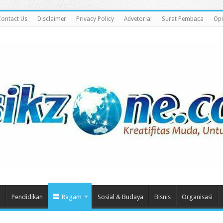
ontact Us
Disclaimer
Privacy Policy
Advetorial
Surat Pembaca
Opi
m
Pendidikan
Ragam
Sosial & Budaya
Bisnis
Organisasi