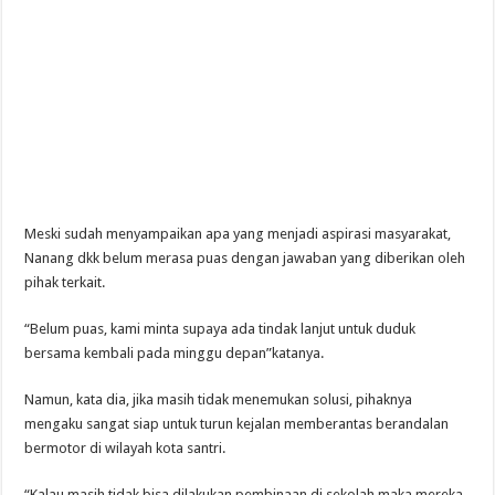
Meski sudah menyampaikan apa yang menjadi aspirasi masyarakat,
Nanang dkk belum merasa puas dengan jawaban yang diberikan oleh
pihak terkait.
“Belum puas, kami minta supaya ada tindak lanjut untuk duduk
bersama kembali pada minggu depan”katanya.
Namun, kata dia, jika masih tidak menemukan solusi, pihaknya
mengaku sangat siap untuk turun kejalan memberantas berandalan
bermotor di wilayah kota santri.
“Kalau masih tidak bisa dilakukan pembinaan di sekolah maka mereka