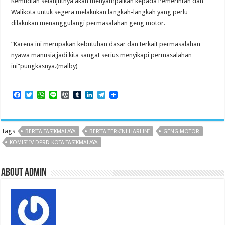
Kemudian selanjutnya akan menyampaikan kepada Pemerintah dan
Walikota untuk segera melakukan langkah-langkah yang perlu
dilakukan menanggulangi permasalahan geng motor.
“Karena ini merupakan kebutuhan dasar dan terkait permasalahan
nyawa manusia,jadi kita sangat serius menyikapi permasalahan
ini”pungkasnya.(malby)
F
T
W
L
W
T
L
T
a
w
h
i
o
u
i
e
c
i
a
n
r
m
n
l
e
t
t
e
d
b
k
e
b
t
s
P
l
e
g
Tags
BERITA TASIKMALAYA
BERITA TERKINI HARI INI
GENG MOTOR
o
e
A
r
r
d
r
o
r
p
e
I
a
KOMISI IV DPRD KOTA TASIKMALAYA
k
p
s
n
m
s
About admin