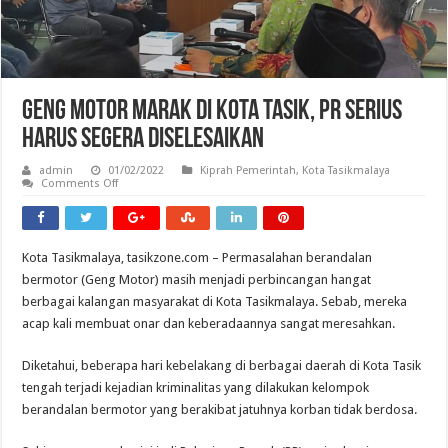
Geng Motor Marak Di Kota Tasik, PR Serius
Harus Segera Diselesaikan
admin
01/02/2022
Kiprah Pemerintah
,
Kota Tasikmalaya
on
Comments Off
Geng
Motor
Marak
Di
Kota
Kota Tasikmalaya, tasikzone.com – Permasalahan berandalan
Tasik,
PR
bermotor (Geng Motor) masih menjadi perbincangan hangat
Serius
Harus
berbagai kalangan masyarakat di Kota Tasikmalaya. Sebab, mereka
Segera
acap kali membuat onar dan keberadaannya sangat meresahkan.
Diselesaikan
Diketahui, beberapa hari kebelakang di berbagai daerah di Kota Tasik
tengah terjadi kejadian kriminalitas yang dilakukan kelompok
berandalan bermotor yang berakibat jatuhnya korban tidak berdosa.