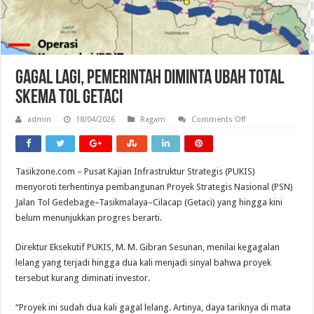
Gagal Lagi, Pemerintah Diminta Ubah Total
Skema Tol Getaci
on
admin
18/04/2026
Ragam
Comments Off
Gagal
Lagi,
Pemerintah
Diminta
Ubah
Tasikzone.com – Pusat Kajian Infrastruktur Strategis (PUKIS)
Total
Skema
menyoroti terhentinya pembangunan Proyek Strategis Nasional (PSN)
Tol
Getaci
Jalan Tol Gedebage–Tasikmalaya–Cilacap (Getaci) yang hingga kini
belum menunjukkan progres berarti.
Direktur Eksekutif PUKIS, M. M. Gibran Sesunan, menilai kegagalan
lelang yang terjadi hingga dua kali menjadi sinyal bahwa proyek
tersebut kurang diminati investor.
“Proyek ini sudah dua kali gagal lelang. Artinya, daya tariknya di mata