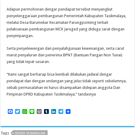
Adapun permohonan dengar pendapat tersebut menyangkut
penyelenggaraan pembangunan Pemerintah Kabupaten Tasikmalaya,
melalui Desa Barumekar Kecamatan Parungponteng terkait
pelaksanaan pembangunan MCK Jareged yang diduga sarat dengan
penyimpangan.
Serta penyelewengan dan penyalahgunaan kewenangan, serta carut
marut penyaluran dan penerima BPNT (Bantuan Pangan Non Tunai)
yang tidak tepat sasaran.
“Kami sangat berharap bisa kembali dilakukan jadwal dengar
pendapat dan dengan undangan yang jelas tidak seperti sebelumnya,
sebab permasalahan ini harus disampaikan didepan anggota Dan
Pimpinan DPRD Kabupaten Tasikmalaya,” tandasnya
F
T
W
L
W
T
L
T
a
w
h
i
o
u
i
e
c
i
a
n
r
m
n
l
e
t
t
e
d
b
k
e
b
t
s
P
l
e
g
Tags
BERITA TASIKMALAYA