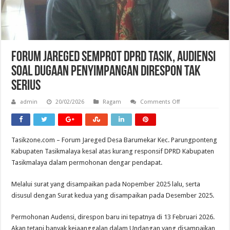
Forum Jareged Semprot DPRD Tasik, Audiensi
Soal Dugaan Penyimpangan Direspon Tak
Serius
on
admin
20/02/2026
Ragam
Comments Off
Forum
Jareged
Semprot
DPRD
Tasik,
Tasikzone.com – Forum Jareged Desa Barumekar Kec. Parungponteng
Audiensi
Soal
Kabupaten Tasikmalaya kesal atas kurang responsif DPRD Kabupaten
Dugaan
Penyimpangan
Tasikmalaya dalam permohonan dengar pendapat.
Direspon
Tak
Serius
Melalui surat yang disampaikan pada Nopember 2025 lalu, serta
disusul dengan Surat kedua yang disampaikan pada Desember 2025.
Permohonan Audensi, direspon baru ini tepatnya di 13 Februari 2026.
Akan tetapi banyak kejaanggalan dalam Undangan yang disampaikan