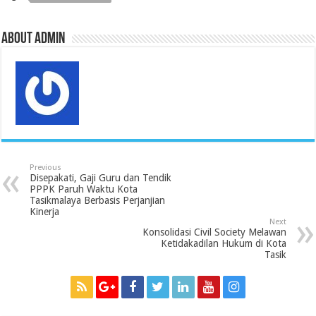
o
e
A
r
r
d
r
o
r
p
e
I
a
k
p
s
n
m
s
About admin
Previous
Disepakati, Gaji Guru dan Tendik
PPPK Paruh Waktu Kota
Tasikmalaya Berbasis Perjanjian
Kinerja
Next
Konsolidasi Civil Society Melawan
Ketidakadilan Hukum di Kota
Tasik