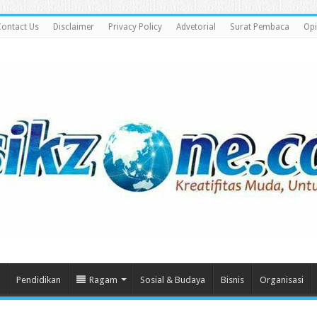
ontact Us
Disclaimer
Privacy Policy
Advetorial
Surat Pembaca
Opi
m
Pendidikan
Ragam
Sosial & Budaya
Bisnis
Organisasi