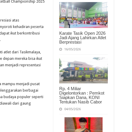
etball Championship 2025
Sarana
Olahraga
Memprihatinkan
esiasi atas
nyoroti kehadiran peserta
Karate Tasik Open 2026
dapat ikut berkontribusi
Jadi Ajang Lahirkan Atlet
.
Berprestasi
16/05/2026
ti atlet dari Tasikmalaya,
ke depan mereka bisa ikut
an menjadi representasi
ia mampu menjadi pusat
Rp. 4 Miliar
yelenggarakan berbagai
Digelontorkan : Pemkot
a budaya populer seperti
Siapkan Dana, KONI
Tentukan Nasib Cabor
diawali dari gaung
04/05/2026