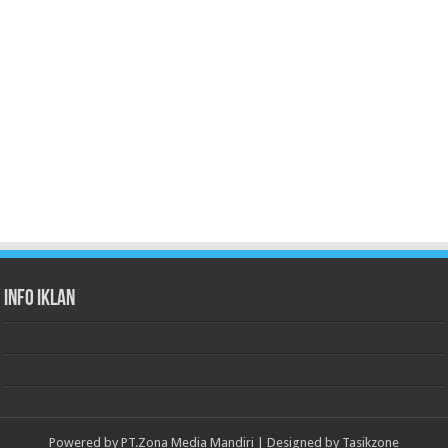
Info Iklan
Powered by
PT.Zona Media Mandiri
| Designed by
Tasikzone