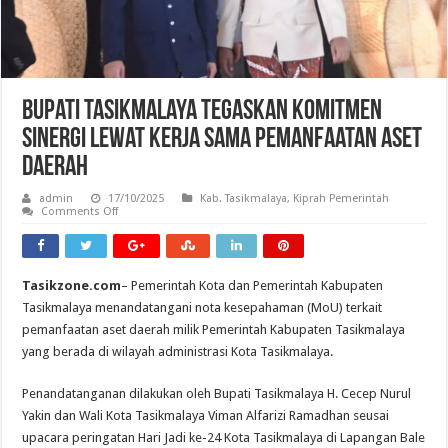
Bupati Tasikmalaya Tegaskan Komitmen
Sinergi Lewat Kerja Sama Pemanfaatan Aset
Daerah
admin
17/10/2025
Kab. Tasikmalaya
,
Kiprah Pemerintah
on
Comments Off
Bupati
Tasikmalaya
Tegaskan
Komitmen
Sinergi
Tasikzone.com
– Pemerintah Kota dan Pemerintah Kabupaten
Lewat
Kerja
Tasikmalaya menandatangani nota kesepahaman (MoU) terkait
Sama
Pemanfaatan
pemanfaatan aset daerah milik Pemerintah Kabupaten Tasikmalaya
Aset
yang berada di wilayah administrasi Kota Tasikmalaya.
Daerah
Penandatanganan dilakukan oleh Bupati Tasikmalaya H. Cecep Nurul
Yakin dan Wali Kota Tasikmalaya Viman Alfarizi Ramadhan seusai
upacara peringatan Hari Jadi ke-24 Kota Tasikmalaya di Lapangan Bale