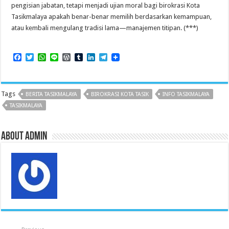
pengisian jabatan, tetapi menjadi ujian moral bagi birokrasi Kota
Tasikmalaya apakah benar-benar memilih berdasarkan kemampuan,
atau kembali mengulang tradisi lama—manajemen titipan. (***)
F
T
W
L
W
T
L
T
a
w
h
i
o
u
i
e
c
i
a
n
r
m
n
l
e
t
t
e
d
b
k
e
b
t
s
P
l
e
g
Tags
BERITA TASIKMALAYA
BIROKRASI KOTA TASIK
INFO TASIKMALAYA
o
e
A
r
r
d
r
o
r
p
e
I
a
TASIKMALAYA
k
p
s
n
m
s
About admin