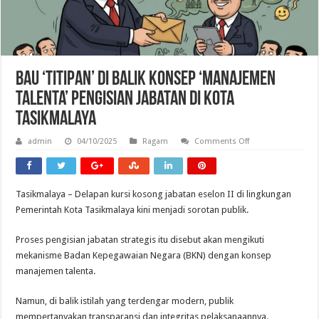
Bau ‘Titipan’ di Balik Konsep ‘Manajemen
Talenta’ Pengisian Jabatan Di Kota
Tasikmalaya
on
admin
04/10/2025
Ragam
Comments Off
Bau
‘Titipan’
di
Balik
Konsep
Tasikmalaya – Delapan kursi kosong jabatan eselon II di lingkungan
‘Manajemen
Talenta’
Pemerintah Kota Tasikmalaya kini menjadi sorotan publik.
Pengisian
Jabatan
Di
Proses pengisian jabatan strategis itu disebut akan mengikuti
Kota
Tasikmalaya
mekanisme Badan Kepegawaian Negara (BKN) dengan konsep
manajemen talenta.
Namun, di balik istilah yang terdengar modern, publik
mempertanyakan transparansi dan integritas pelaksanaannya.