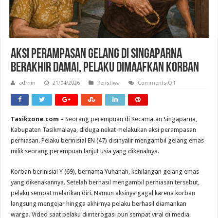
Aksi Perampasan Gelang di Singaparna
Berakhir Damai, Pelaku Dimaafkan Korban
on
admin
21/04/2026
Peristiwa
Comments Off
Aksi
Perampasan
Gelang
di
Singaparna
Tasikzone.com
– Seorang perempuan di Kecamatan Singaparna,
Berakhir
Damai,
Kabupaten Tasikmalaya, diduga nekat melakukan aksi perampasan
Pelaku
Dimaafkan
perhiasan. Pelaku berinisial EN (47) disinyalir mengambil gelang emas
Korban
milik seorang perempuan lanjut usia yang dikenalnya.
Korban berinisial Y (69), bernama Yuhanah, kehilangan gelang emas
yang dikenakannya. Setelah berhasil mengambil perhiasan tersebut,
pelaku sempat melarikan diri. Namun aksinya gagal karena korban
langsung mengejar hingga akhirnya pelaku berhasil diamankan
warga. Video saat pelaku diinterogasi pun sempat viral di media