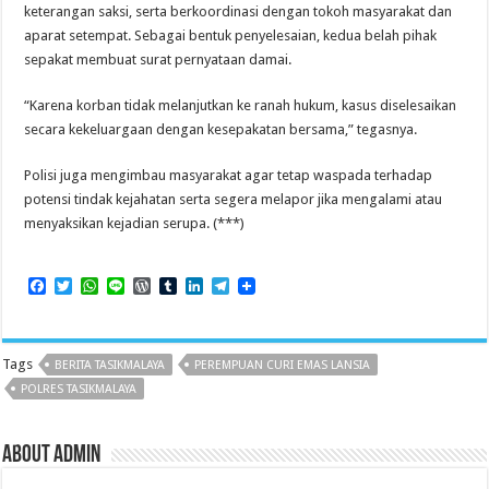
keterangan saksi, serta berkoordinasi dengan tokoh masyarakat dan
aparat setempat. Sebagai bentuk penyelesaian, kedua belah pihak
sepakat membuat surat pernyataan damai.
“Karena korban tidak melanjutkan ke ranah hukum, kasus diselesaikan
secara kekeluargaan dengan kesepakatan bersama,” tegasnya.
Polisi juga mengimbau masyarakat agar tetap waspada terhadap
potensi tindak kejahatan serta segera melapor jika mengalami atau
menyaksikan kejadian serupa. (***)
F
T
W
L
W
T
L
T
a
w
h
i
o
u
i
e
c
i
a
n
r
m
n
l
e
t
t
e
d
b
k
e
b
t
s
P
l
e
g
Tags
BERITA TASIKMALAYA
PEREMPUAN CURI EMAS LANSIA
o
e
A
r
r
d
r
o
r
p
e
I
a
POLRES TASIKMALAYA
k
p
s
n
m
s
About admin