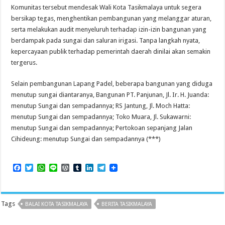
Komunitas tersebut mendesak Wali Kota Tasikmalaya untuk segera
bersikap tegas, menghentikan pembangunan yang melanggar aturan,
serta melakukan audit menyeluruh terhadap izin-izin bangunan yang
berdampak pada sungai dan saluran irigasi. Tanpa langkah nyata,
kepercayaan publik terhadap pemerintah daerah dinilai akan semakin
tergerus.
Selain pembangunan Lapang Padel, beberapa bangunan yang diduga
menutup sungai diantaranya, Bangunan PT. Panjunan, Jl. Ir. H. Juanda:
menutup Sungai dan sempadannya; RS Jantung, Jl. Moch Hatta:
menutup Sungai dan sempadannya; Toko Muara, Jl. Sukawarni:
menutup Sungai dan sempadannya; Pertokoan sepanjang Jalan
Cihideung: menutup Sungai dan sempadannya (***)
F
T
W
L
W
T
L
T
a
w
h
i
o
u
i
e
c
i
a
n
r
m
n
l
e
t
t
e
d
b
k
e
b
t
s
P
l
e
g
Tags
BALAI KOTA TASIKMALAYA
BERITA TASIKMALAYA
o
e
A
r
r
d
r
o
r
p
e
I
a
k
p
s
n
m