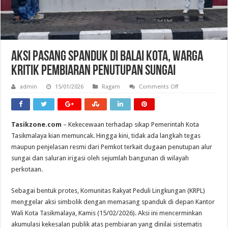
Aksi Pasang Spanduk di Balai Kota, Warga
Kritik Pembiaran Penutupan Sungai
on
admin
15/01/2026
Ragam
Comments Off
Aksi
Pasang
Spanduk
di
Balai
Tasikzone.com
– Kekecewaan terhadap sikap Pemerintah Kota
Kota,
Warga
Tasikmalaya kian memuncak. Hingga kini, tidak ada langkah tegas
Kritik
Pembiaran
maupun penjelasan resmi dari Pemkot terkait dugaan penutupan alur
Penutupan
sungai dan saluran irigasi oleh sejumlah bangunan di wilayah
Sungai
perkotaan.
Sebagai bentuk protes, Komunitas Rakyat Peduli Lingkungan (KRPL)
menggelar aksi simbolik dengan memasang spanduk di depan Kantor
Wali Kota Tasikmalaya, Kamis (15/02/2026). Aksi ini mencerminkan
akumulasi kekesalan publik atas pembiaran yang dinilai sistematis