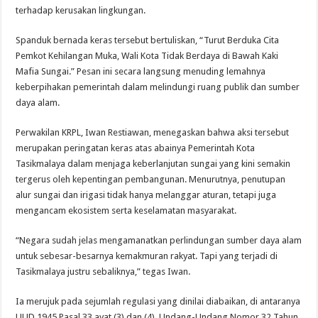
terhadap kerusakan lingkungan.
Spanduk bernada keras tersebut bertuliskan, “Turut Berduka Cita
Pemkot Kehilangan Muka, Wali Kota Tidak Berdaya di Bawah Kaki
Mafia Sungai.” Pesan ini secara langsung menuding lemahnya
keberpihakan pemerintah dalam melindungi ruang publik dan sumber
daya alam.
Perwakilan KRPL, Iwan Restiawan, menegaskan bahwa aksi tersebut
merupakan peringatan keras atas abainya Pemerintah Kota
Tasikmalaya dalam menjaga keberlanjutan sungai yang kini semakin
tergerus oleh kepentingan pembangunan. Menurutnya, penutupan
alur sungai dan irigasi tidak hanya melanggar aturan, tetapi juga
mengancam ekosistem serta keselamatan masyarakat.
“Negara sudah jelas mengamanatkan perlindungan sumber daya alam
untuk sebesar-besarnya kemakmuran rakyat. Tapi yang terjadi di
Tasikmalaya justru sebaliknya,” tegas Iwan.
Ia merujuk pada sejumlah regulasi yang dinilai diabaikan, di antaranya
UUD 1945 Pasal 33 ayat (3) dan (4), Undang-Undang Nomor 32 Tahun