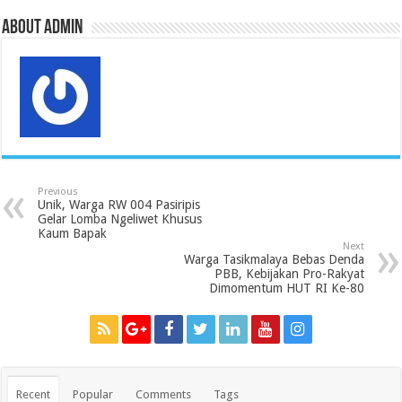
k
p
s
n
m
s
About admin
Previous
Unik, Warga RW 004 Pasiripis
Gelar Lomba Ngeliwet Khusus
Kaum Bapak
Next
Warga Tasikmalaya Bebas Denda
PBB, Kebijakan Pro-Rakyat
Dimomentum HUT RI Ke-80
Recent
Popular
Comments
Tags