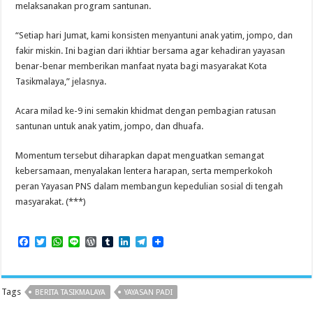
melaksanakan program santunan.
“Setiap hari Jumat, kami konsisten menyantuni anak yatim, jompo, dan
fakir miskin. Ini bagian dari ikhtiar bersama agar kehadiran yayasan
benar-benar memberikan manfaat nyata bagi masyarakat Kota
Tasikmalaya,” jelasnya.
Acara milad ke-9 ini semakin khidmat dengan pembagian ratusan
santunan untuk anak yatim, jompo, dan dhuafa.
Momentum tersebut diharapkan dapat menguatkan semangat
kebersamaan, menyalakan lentera harapan, serta memperkokoh
peran Yayasan PNS dalam membangun kepedulian sosial di tengah
masyarakat. (***)
F
T
W
L
W
T
L
T
a
w
h
i
o
u
i
e
c
i
a
n
r
m
n
l
e
t
t
e
d
b
k
e
b
t
s
P
l
e
g
Tags
BERITA TASIKMALAYA
YAYASAN PADI
o
e
A
r
r
d
r
o
r
p
e
I
a