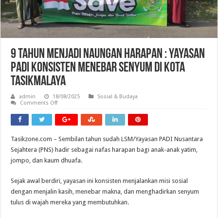
9 Tahun Menjadi Naungan Harapan : Yayasan
PADI Konsisten Menebar Senyum di Kota
Tasikmalaya
admin
18/08/2025
Sosial & Budaya
on
Comments Off
9
Tahun
Menjadi
Naungan
Harapan
Tasikzone.com – Sembilan tahun sudah LSM/Yayasan PADI Nusantara
:
Yayasan
Sejahtera (PNS) hadir sebagai nafas harapan bagi anak-anak yatim,
PADI
Konsisten
jompo, dan kaum dhuafa.
Menebar
Senyum
di
Sejak awal berdiri, yayasan ini konsisten menjalankan misi sosial
Kota
dengan menjalin kasih, menebar makna, dan menghadirkan senyum
Tasikmalaya
tulus di wajah mereka yang membutuhkan.