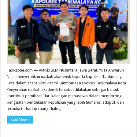
BEM
Nusantara
Jawa
Barat
Serahkan
Naskah
Akademik
kepada
Kapolres
Tasikmalaya
Kota
Tasikzone.com — Aktivis BEM Nusantara Jawa Barat, Yusa Anwarun
Naja, menyerahkan naskah akademik kepada kapolres Tasikmalaya
Kota dalam acara Silaturahmi Kamtibmas Kapolres Tasikmalaya Kota.
Penyerahan naskah akademik tersebut dilakukan sebagai bentuk
kontribusi pemikiran dari kalangan mahasiswa dalam mendorong
penguatan pendekatan kepolisian yang lebih humanis, adaptif, dan
terbuka terhadap ruang dialog …
Read More »