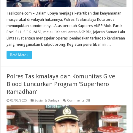
Tasikzone.com – Dalam upaya menjaga ketertiban dan kenyamanan
masyarakat di wilayah hukumnya, Polres Tasikmalaya Kota terus
menunjukkan komitmennya. Atas perintah Kapolres AKBP Moh. Faruk
Rozi, S.H., S.I.K., M.Si., melalui Kasat Lantas AKP Riki, jajaran Satuan Lalu
Lintas (Satlantas) menggelar operasi penindakan terhadap kendaraan
yang menggunakan knalpot brong. Kegiatan penertiban ini …
Read More »
Polres Tasikmalaya dan Komunitas Give
Blood Luncurkan Program ‘Superhero
Ramadhan’
on
02/03/2025
Sosial & Budaya
Comments Off
Polres
Tasikmalaya
dan
Komunitas
Give
Blood
Luncurkan
Program