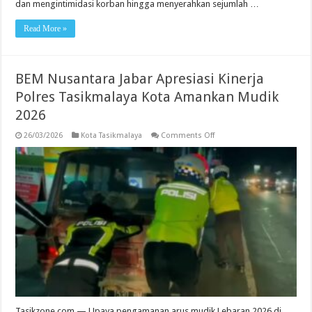
dan mengintimidasi korban hingga menyerahkan sejumlah …
Read More »
BEM Nusantara Jabar Apresiasi Kinerja
Polres Tasikmalaya Kota Amankan Mudik
2026
on
26/03/2026
Kota Tasikmalaya
Comments Off
BEM
Nusantara
Jabar
Apresiasi
Kinerja
Polres
Tasikmalaya
Kota
Amankan
Mudik
2026
Tasikzone.com — Upaya pengamanan arus mudik Lebaran 2026 di