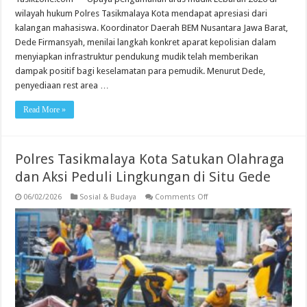
wilayah hukum Polres Tasikmalaya Kota mendapat apresiasi dari
kalangan mahasiswa. Koordinator Daerah BEM Nusantara Jawa Barat,
Dede Firmansyah, menilai langkah konkret aparat kepolisian dalam
menyiapkan infrastruktur pendukung mudik telah memberikan
dampak positif bagi keselamatan para pemudik. Menurut Dede,
penyediaan rest area …
Read More »
Polres Tasikmalaya Kota Satukan Olahraga
dan Aksi Peduli Lingkungan di Situ Gede
on
06/02/2026
Sosial & Budaya
Comments Off
Polres
Tasikmalaya
Kota
Satukan
Olahraga
dan
Aksi
Peduli
Lingkungan
di
Situ
Gede