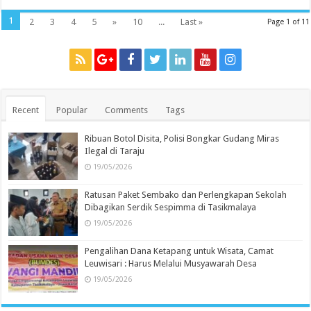
1
2
3
4
5
»
10
...
Last »
Page 1 of 11
Recent
Popular
Comments
Tags
Ribuan Botol Disita, Polisi Bongkar Gudang Miras
Ilegal di Taraju
19/05/2026
Ratusan Paket Sembako dan Perlengkapan Sekolah
Dibagikan Serdik Sespimma di Tasikmalaya
19/05/2026
Pengalihan Dana Ketapang untuk Wisata, Camat
Leuwisari : Harus Melalui Musyawarah Desa
19/05/2026