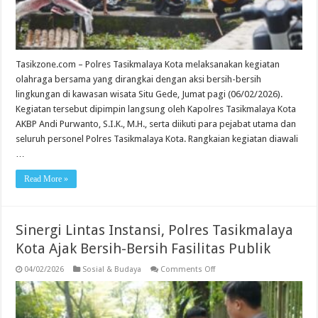
Tasikzone.com – Polres Tasikmalaya Kota melaksanakan kegiatan
olahraga bersama yang dirangkai dengan aksi bersih-bersih
lingkungan di kawasan wisata Situ Gede, Jumat pagi (06/02/2026).
Kegiatan tersebut dipimpin langsung oleh Kapolres Tasikmalaya Kota
AKBP Andi Purwanto, S.I.K., M.H., serta diikuti para pejabat utama dan
seluruh personel Polres Tasikmalaya Kota. Rangkaian kegiatan diawali
…
Read More »
Sinergi Lintas Instansi, Polres Tasikmalaya
Kota Ajak Bersih-Bersih Fasilitas Publik
on
04/02/2026
Sosial & Budaya
Comments Off
Sinergi
Lintas
Instansi,
Polres
Tasikmalaya