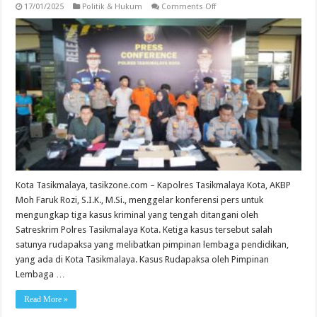
on
17/01/2025
Politik & Hukum
Comments Off
Geger
!
Kasus
Rudapaksa,
Penganiayaan,
dan
Percobaan
Perampokan
Guncang
Tasikmalaya
Kota Tasikmalaya, tasikzone.com – Kapolres Tasikmalaya Kota, AKBP
Moh Faruk Rozi, S.I.K., M.Si., menggelar konferensi pers untuk
mengungkap tiga kasus kriminal yang tengah ditangani oleh
Satreskrim Polres Tasikmalaya Kota. Ketiga kasus tersebut salah
satunya rudapaksa yang melibatkan pimpinan lembaga pendidikan,
yang ada di Kota Tasikmalaya. Kasus Rudapaksa oleh Pimpinan
Lembaga …
Read More »