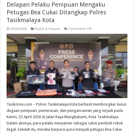
Delapan Pelaku Penipuan Mengaku
Petugas Bea Cukai Ditangkap Polres
Tasikmalaya Kota
on
30/04/2026
Politik & Hukum
Comments Off
Delapan
Pelaku
Penipuan
Mengaku
Petugas
Bea
Cukai
Ditangkap
Polres
Tasikmalaya
Kota
Tasikzone.com – Polres Tasikmalaya Kota berhasil membongkar kasus
dugaan penipuan, pemerasan, dan pengancaman yang terjadi pada
Kamis, 23 April 2026 di Jalan Raya Mangkubumi, Kota Tasikmalaya.
Dalam aksinya, para pelaku menyamar sebagai calon pembeli rokok
ilegal. Setelah itu, mereka berpura-pura menjadi petugas Bea Cukai