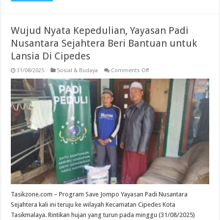
Wujud Nyata Kepedulian, Yayasan Padi
Nusantara Sejahtera Beri Bantuan untuk
Lansia Di Cipedes
on
31/08/2025
Sosial & Budaya
Comments Off
Wujud
Nyata
Kepedulian,
Yayasan
Padi
Nusantara
Sejahtera
Beri
Bantuan
untuk
Lansia
Di
Cipedes
Tasikzone.com – Program Save Jompo Yayasan Padi Nusantara
Sejahtera kali ini teruju ke wilayah Kecamatan Cipedes Kota
Tasikmalaya. Rintikan hujan yang turun pada minggu (31/08/2025)