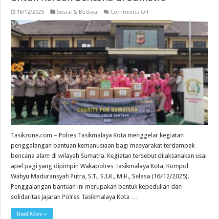
on
16/12/2025
Sosial & Budaya
Comments Off
Polres
Tasikmalaya
Kota
Galang
Bantuan
untuk
Korban
Bencana
di
Sumatra
Tasikzone.com – Polres Tasikmalaya Kota menggelar kegiatan
penggalangan bantuan kemanusiaan bagi masyarakat terdampak
bencana alam di wilayah Sumatra. Kegiatan tersebut dilaksanakan usai
apel pagi yang dipimpin Wakapolres Tasikmalaya Kota, Kompol
Wahyu Maduransyah Putra, S.T., S.I.K., M.H., Selasa (16/12/2025).
Penggalangan bantuan ini merupakan bentuk kepedulian dan
solidaritas jajaran Polres Tasikmalaya Kota …
Read More »