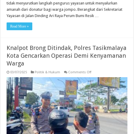
tidak menyurutkan langkah pengurus yayasan untuk menyalurkan
amanah dari donatur bagi warga jompo. Berangkat dari Sekretariat
Yayasan di Jalan Dinding Ari Raya Perum Bumi Resik …
Read More »
Knalpot Brong Ditindak, Polres Tasikmalaya
Kota Gencarkan Operasi Demi Kenyamanan
Warga
on
03/07/2025
Politik & Hukum
Comments Off
Knalpot
Brong
Ditindak,
Polres
Tasikmalaya
Kota
Gencarkan
Operasi
Demi
Kenyamanan
Warga